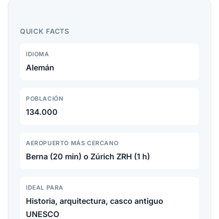
parque de osos, vistas del Rosengarten, el Zytglogge
y las mejores excursiones desde la capital suiza.
QUICK FACTS
IDIOMA
Alemán
POBLACIÓN
134.000
AEROPUERTO MÁS CERCANO
Berna (20 min) o Zúrich ZRH (1 h)
IDEAL PARA
Historia, arquitectura, casco antiguo
UNESCO