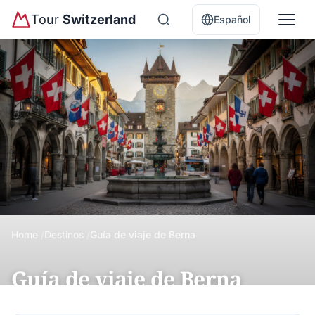
Tour
Switzerland
Español
Home
Destinos
Guía de viaje de Berna
Guía de viaje de Berna
Guía completa de Berna: casco antiguo UNESCO,