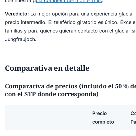
Lee nuestra
guía completa del monte Titlis
.
Veredicto:
La mejor opción para una experiencia glaciar 
precio intermedio. El teleférico giratorio es único. Excel
familias y para quienes quieran contacto con el glaciar si
Jungfraujoch.
Comparativa en detalle
Comparativa de precios (incluido el 50 % d
con el STP donde corresponda)
Precio
Co
completo
P