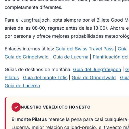
completamente diferentes.
Para el Jungfraujoch, opta siempre por el Billete Good M
antes de las 08:00, regreso antes de las 13:00). Ahorra 
por persona y ofrece mejores probabilidades meteorológ
Enlaces internos útiles:
Guía del Swiss Travel Pass
|
Guía 
Guía de Grindelwald
|
Guía de Lucerna
|
Planificación de
Guías de destinos de montaña:
Guía del Jungfraujoch
|
G
Pilatus
|
Guía del monte Titlis
|
Guía de Grindelwald
|
Guía
Guía de Lucerna
✓
NUESTRO VEREDICTO HONESTO
El monte Pilatus
merece la pena para casi cualquiera
Lucerna: mejor relación calidad-precio, el trayecto má