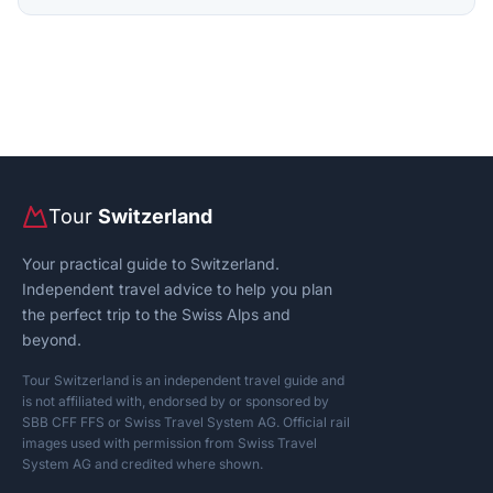
Tour
Switzerland
Your practical guide to Switzerland.
Independent travel advice to help you plan
the perfect trip to the Swiss Alps and
beyond.
Tour Switzerland is an independent travel guide and
is not affiliated with, endorsed by or sponsored by
SBB CFF FFS or Swiss Travel System AG. Official rail
images used with permission from Swiss Travel
System AG and credited where shown.