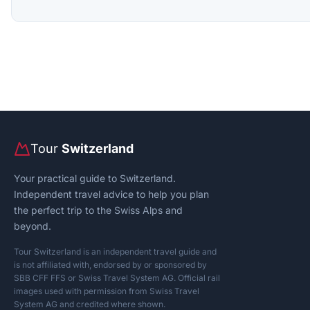
Tour
Switzerland
Your practical guide to Switzerland.
Independent travel advice to help you plan
the perfect trip to the Swiss Alps and
beyond.
Tour Switzerland is an independent travel guide and
is not affiliated with, endorsed by or sponsored by
SBB CFF FFS or Swiss Travel System AG. Official rail
images used with permission from Swiss Travel
System AG and credited where shown.