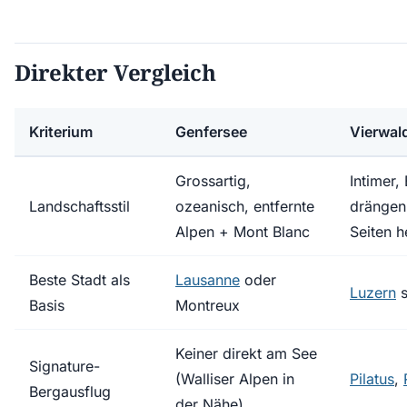
Direkter Vergleich
Kriterium
Genfersee
Vierwal
Grossartig,
Intimer,
Landschaftsstil
ozeanisch, entfernte
drängen
Alpen + Mont Blanc
Seiten h
Beste Stadt als
Lausanne
oder
Luzern
s
Basis
Montreux
Keiner direkt am See
Signature-
(Walliser Alpen in
Pilatus
,
Bergausflug
der Nähe)