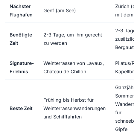
Nächster
Zürich (
Genf (am See)
Flughafen
mit dem
2-3 Tag
Benötigte
2-3 Tage, um ihm gerecht
zusätzli
Zeit
zu werden
Bergaus
Signature-
Weinterrassen von Lavaux,
Pilatus/R
Erlebnis
Château de Chillon
Kapellb
Ganzjähr
Sommer
Frühling bis Herbst für
Wandern
Beste Zeit
Weinterrassenwanderungen
für
und Schifffahrten
schneeb
Gipfel