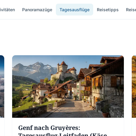
ivitäten
Panoramazüge
Tagesausflüge
Reisetipps
Reis
Genf nach Gruyères:
Tagesausflug-Leitfaden (Käse,