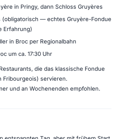
yère in Pringy, dann Schloss Gruyères
 (obligatorisch — echtes Gruyère-Fondue
e Erfahrung)
ller in Broc per Regionalbahn
roc um ca. 17:30 Uhr
estaurants, die das klassische Fondue
n Fribourgeois) servieren.
mmer und an Wochenenden empfohlen.
en entspannten Tag, aber mit frühem Start