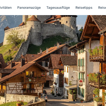
ivitäten
Panoramazüge
Tagesausflüge
Reisetipps
Reis