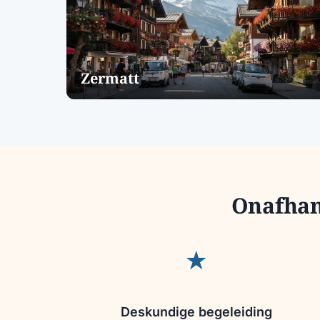
Zermatt
Onafhank
★
Deskundige begeleiding