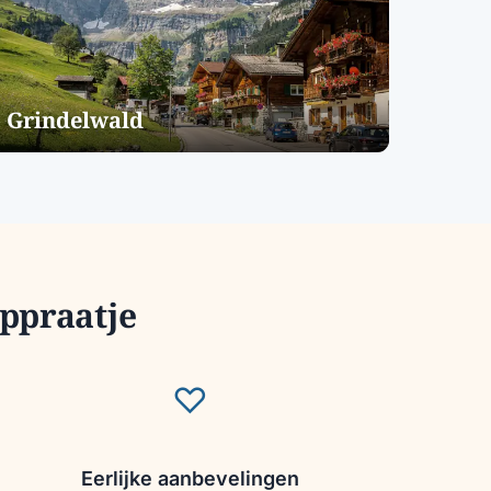
Grindelwald
oppraatje
♡
Eerlijke aanbevelingen