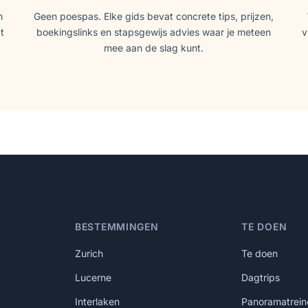
n
Geen poespas. Elke gids bevat concrete tips, prijzen,
t
boekingslinks en stapsgewijs advies waar je meteen
v
mee aan de slag kunt.
BESTEMMINGEN
TE DOEN
Zurich
Te doen
Lucerne
Dagtrips
Interlaken
Panoramatrein