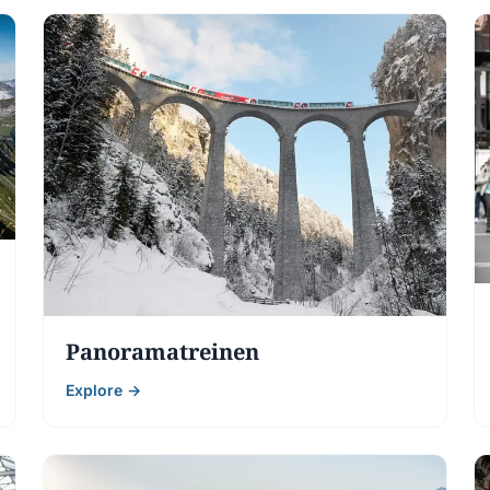
 naar Zwitserland
 het meer, van
Panoramatreinen
Explore →