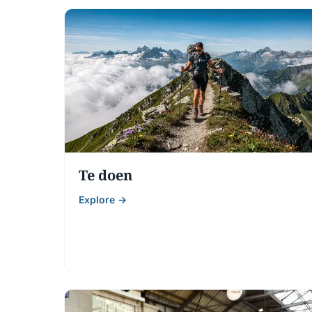
voor
Zwitserland
Onafhankelijk reisadvies om je perfecte reis
te plannen. Van alpentoppen tot stadjes aan
panoramatreinen tot chocoladefabrieken.
Plan je reis
Ontdek bestemmingen
Te doen
Explore →