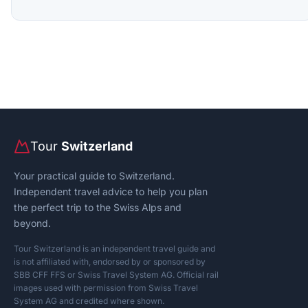
Tour
Switzerland
Your practical guide to Switzerland.
Independent travel advice to help you plan
the perfect trip to the Swiss Alps and
beyond.
Tour Switzerland is an independent travel guide and
is not affiliated with, endorsed by or sponsored by
SBB CFF FFS or Swiss Travel System AG. Official rail
images used with permission from Swiss Travel
System AG and credited where shown.