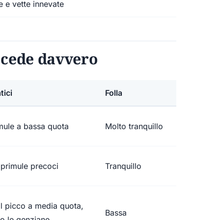
e e vette innevate
ccede davvero
tici
Folla
mule a bassa quota
Molto tranquillo
primule precoci
Tranquillo
al picco a media quota,
Bassa
o le genziane