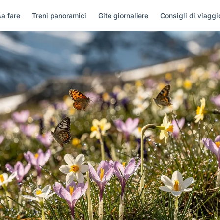
a fare
Treni panoramici
Gite giornaliere
Consigli di viaggi