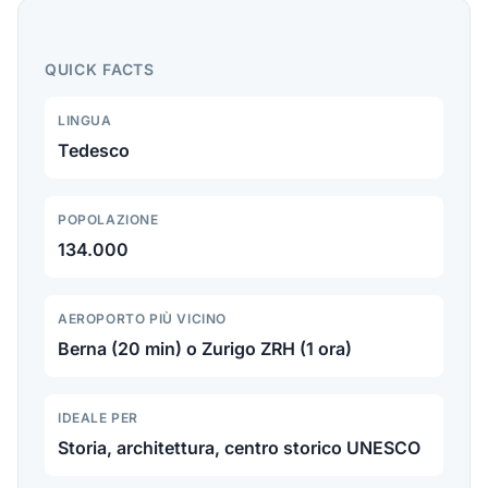
parco degli orsi, Rose Garden, torre dell'orologio
Zytglogge e le migliori gite dalla capitale svizzera.
QUICK FACTS
LINGUA
Tedesco
POPOLAZIONE
134.000
AEROPORTO PIÙ VICINO
Berna (20 min) o Zurigo ZRH (1 ora)
IDEALE PER
Storia, architettura, centro storico UNESCO