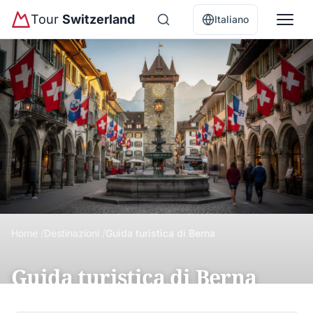
Tour
Switzerland
Italiano
Home
Destinazioni
Guida turistica di Berna
Guida turistica di Berna
Guida completa a Berna: centro storico UNESCO,