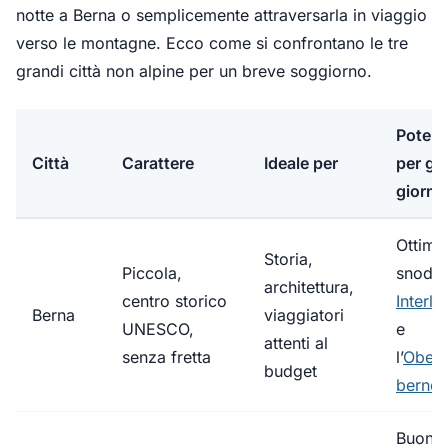
notte a Berna o semplicemente attraversarla in viaggio
verso le montagne. Ecco come si confrontano le tre
grandi città non alpine per un breve soggiorno.
Potenz
Città
Carattere
Ideale per
per git
giornal
Ottimo
Storia,
Piccola,
snodo 
architettura,
centro storico
Interla
Berna
viaggiatori
UNESCO,
e
attenti al
senza fretta
l’
Oberl
budget
bernes
Buona