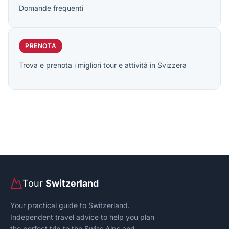
PRENOTA
Trova e prenota i migliori tour e attività in Svizzera
Tour
Switzerland
Your practical guide to Switzerland.
Independent travel advice to help you plan
the perfect trip to the Swiss Alps and
beyond.
Tour Switzerland is an independent travel guide and
is not affiliated with, endorsed by or sponsored by