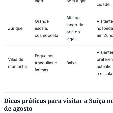
lago
bom lugar
cidade
Alta ao
Grande
Visitante
longo da
Zurique
escala,
hosped
orla do
cosmopolita
em Zuri
lago
Viajante
Fogueiras
Vilas de
prefere
tranquilas e
Baixa
montanha
autentic
íntimas
à escala
Dicas práticas para visitar a Suíça n
de agosto