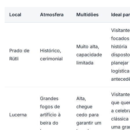
Local
Atmosfera
Multidões
Ideal pa
Visitante
focados
Muito alta,
história
Prado de
Histórico,
capacidade
disposto
Rütli
cerimonial
limitada
planejar
logístic
anteced
Visitante
Grandes
Alta,
que que
fogos de
chegue
a celeb
Lucerna
artifício à
cedo para
clássica
beira do
garantir um
uma gra