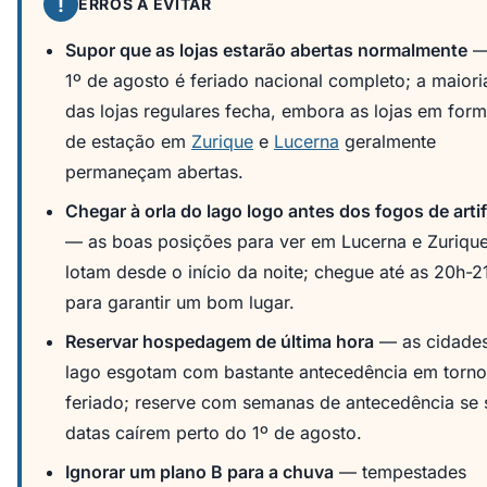
!
ERROS A EVITAR
Supor que as lojas estarão abertas normalmente
—
1º de agosto é feriado nacional completo; a maiori
das lojas regulares fecha, embora as lojas em for
de estação em
Zurique
e
Lucerna
geralmente
permaneçam abertas.
Chegar à orla do lago logo antes dos fogos de artif
— as boas posições para ver em Lucerna e Zuriqu
lotam desde o início da noite; chegue até as 20h-2
para garantir um bom lugar.
Reservar hospedagem de última hora
— as cidade
lago esgotam com bastante antecedência em torn
feriado; reserve com semanas de antecedência se 
datas caírem perto do 1º de agosto.
Ignorar um plano B para a chuva
— tempestades