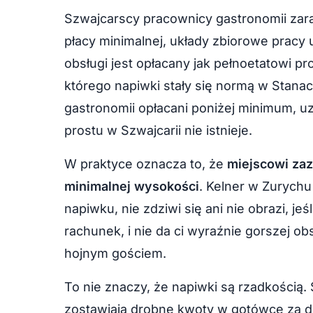
Szwajcarscy pracownicy gastronomii zar
płacy minimalnej, układy zbiorowe pracy 
obsługi jest opłacany jak pełnoetatowi pro
którego napiwki stały się normą w Stan
gastronomii opłacani poniżej minimum, uz
prostu w Szwajcarii nie istnieje.
W praktyce oznacza to, że
miejscowi zaz
minimalnej wysokości
. Kelner w Zurych
napiwku, nie zdziwi się ani nie obrazi, jeśl
rachunek, i nie da ci wyraźnie gorszej ob
hojnym gościem.
To nie znaczy, że napiwki są rzadkością.
zostawiają drobne kwoty w gotówce za d