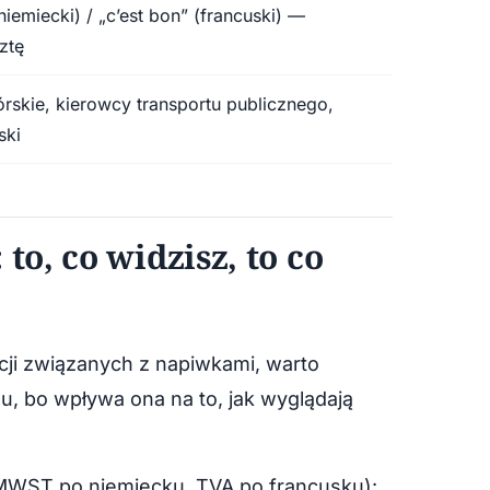
niemiecki) / „c’est bon” (francuski) —
ztę
rskie, kierowcy transportu publicznego,
ski
to, co widzisz, to co
ji związanych z napiwkami, warto
u, bo wpływa ona na to, jak wyglądają
MWST po niemiecku, TVA po francusku):