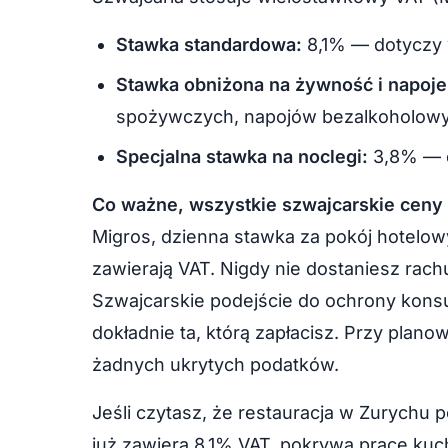
Stawka standardowa:
8,1% — dotyczy 
Stawka obniżona na żywność i napoje
spożywczych, napojów bezalkoholowy
Specjalna stawka na noclegi:
3,8% — d
Co ważne, wszystkie szwajcarskie ceny 
Migros, dzienna stawka za pokój hotelo
zawierają VAT. Nigdy nie dostaniesz rach
Szwajcarskie podejście do ochrony kons
dokładnie ta, którą zapłacisz. Przy plano
żadnych ukrytych podatków.
Jeśli czytasz, że restauracja w Zurychu 
już zawiera 8,1% VAT, pokrywa pracę kucha