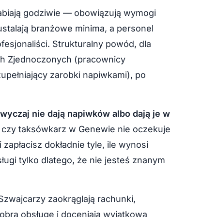
abiają godziwie — obowiązują wymogi
ustalają branżowe minima, a personel
fesjonaliści. Strukturalny powód, dla
ach Zjednoczonych (pracownicy
upełniający zarobki napiwkami), po
wyczaj nie dają napiwków albo dają je w
u czy taksówkarz w Genewie nie oczekuje
i zapłacisz dokładnie tyle, ile wynosi
sługi tylko dlatego, że nie jesteś znanym
 Szwajcarzy zaokrąglają rachunki,
obrą obsługę i doceniają wyjątkową