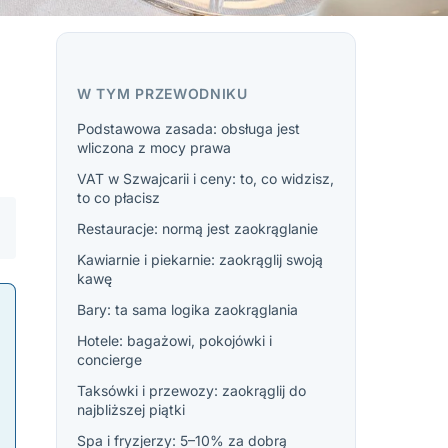
W TYM PRZEWODNIKU
Podstawowa zasada: obsługa jest
wliczona z mocy prawa
VAT w Szwajcarii i ceny: to, co widzisz,
to co płacisz
Restauracje: normą jest zaokrąglanie
Kawiarnie i piekarnie: zaokrąglij swoją
kawę
Bary: ta sama logika zaokrąglania
Hotele: bagażowi, pokojówki i
concierge
Taksówki i przewozy: zaokrąglij do
najbliższej piątki
Spa i fryzjerzy: 5–10% za dobrą