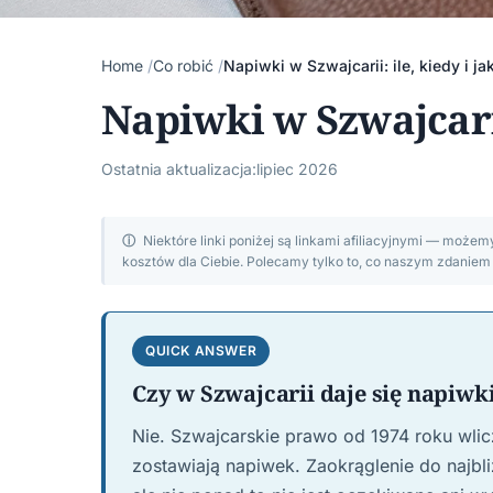
Home
Co robić
Napiwki w Szwajcarii: ile, kiedy i ja
Napiwki w Szwajcarii:
Ostatnia aktualizacja:
lipiec 2026
ⓘ
Niektóre linki poniżej są linkami afiliacyjnymi — może
kosztów dla Ciebie. Polecamy tylko to, co naszym zdanie
QUICK ANSWER
Czy w Szwajcarii daje się napiwk
Nie. Szwajcarskie prawo od 1974 roku wlic
zostawiają napiwek. Zaokrąglenie do najbl