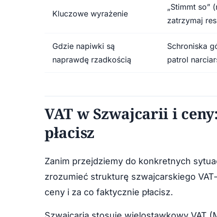
„Stimmt so” (
Kluczowe wyrażenie
zatrzymaj res
Gdzie napiwki są
Schroniska gó
naprawdę rzadkością
patrol narciar
VAT w Szwajcarii i ceny: 
płacisz
Zanim przejdziemy do konkretnych sytuac
zrozumieć strukturę szwajcarskiego VAT-
ceny i za co faktycznie płacisz.
Szwajcaria stosuje wielostawkowy VAT (