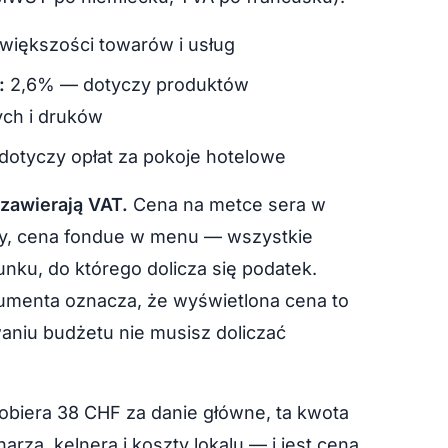
większości towarów i usług
:
2,6% — dotyczy produktów
ch i druków
otyczy opłat za pokoje hotelowe
zawierają VAT.
Cena na metce sera w
wy, cena fondue w menu — wszystkie
unku, do którego dolicza się podatek.
umenta oznacza, że wyświetlona cena to
waniu budżetu nie musisz doliczać
pobiera 38 CHF za danie główne, ta kwota
rza, kelnera i koszty lokalu — i jest ceną