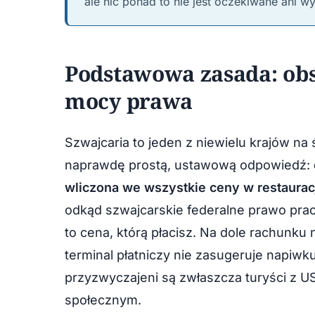
ale nic ponad to nie jest oczekiwane ani w
Podstawowa zasada: obsł
mocy prawa
Szwajcaria to jeden z niewielu krajów n
naprawdę prostą, ustawową odpowiedź:
wliczona we wszystkie ceny w restaurac
odkąd szwajcarskie federalne prawo pra
to cena, którą płacisz. Na dole rachunku n
terminal płatniczy nie zasugeruje napiwk
przyzwyczajeni są zwłaszcza turyści z U
społecznym.