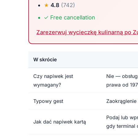
4.8
(742)
★
✓
Free cancellation
Zarezerwuj wycieczkę kulinarną po Z
W skrócie
Czy napiwek jest
Nie — obsługa
wymagany?
prawa od 197
Typowy gest
Zaokrąglenie
Podaj lub wp
Jak dać napiwek kartą
gdy terminal 