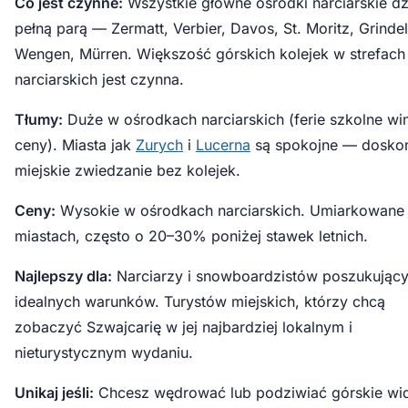
Co jest czynne:
Wszystkie główne ośrodki narciarskie dz
pełną parą — Zermatt, Verbier, Davos, St. Moritz, Grinde
Wengen, Mürren. Większość górskich kolejek w strefach
narciarskich jest czynna.
Tłumy:
Duże w ośrodkach narciarskich (ferie szkolne wi
ceny). Miasta jak
Zurych
i
Lucerna
są spokojne — doskon
miejskie zwiedzanie bez kolejek.
Ceny:
Wysokie w ośrodkach narciarskich. Umiarkowane
miastach, często o 20–30% poniżej stawek letnich.
Najlepszy dla:
Narciarzy i snowboardzistów poszukując
idealnych warunków. Turystów miejskich, którzy chcą
zobaczyć Szwajcarię w jej najbardziej lokalnym i
nieturystycznym wydaniu.
Unikaj jeśli:
Chcesz wędrować lub podziwiać górskie wi