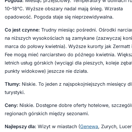
Pogoda:
Miesiąc przejściowy. Temperatury w dolinach r
10–18°C. Wyższe obszary nadal mają śnieg. Wzrasta
opadowość. Pogoda staje się nieprzewidywalna.
Co jest czynne:
Trudny miesiąc pośredni. Ośrodki narcia
na niższych wysokościach są zamykane (zazwyczaj kon
marca do połowy kwietnia). Wyższe kurorty jak Zermatt 
Fee mogą mieć narciarstwo do późnego kwietnia. Więks
letnich usług górskich (wyciągi dla pieszych, koleje zęba
punkty widokowe) jeszcze nie działa.
Tłumy:
Niskie. To jeden z najspokojniejszych miesięcy d
turystyki.
Ceny:
Niskie. Dostępne dobre oferty hotelowe, szczegól
regionach górskich między sezonami.
Najlepszy dla:
Wizyt w miastach (
Genewa
, Zurych, Lucer