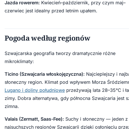
Jazda rowerem:
Kwiecień–październik, przy czym maj–
czerwiec jest idealny przed letnim upałem.
Pogoda według regionów
Szwajcarska geografia tworzy dramatycznie różne
mikroklimaty:
Ticino (Szwajcaria włoskojęzyczna):
Najcieplejszy i najb
słoneczny region. Klimat pod wpływem Morza Śródziem
Lugano i doliny południowe
przeżywają lata 28–35°C i ł
zimy. Dobra alternatywa, gdy północna Szwajcaria jest s
zimna.
Valais (Zermatt, Saas-Fee):
Suchy i słoneczny — jeden z
najsuchszych regionów Szwajcarii dzięki osłonięciu prze