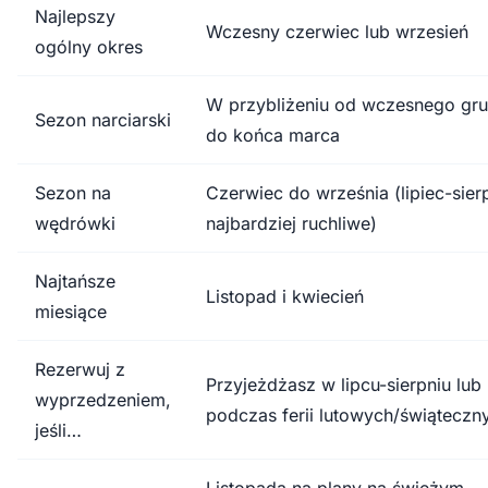
Najlepszy
Wczesny czerwiec lub wrzesień
ogólny okres
W przybliżeniu od wczesnego gru
Sezon narciarski
do końca marca
Sezon na
Czerwiec do września (lipiec-sier
wędrówki
najbardziej ruchliwe)
Najtańsze
Listopad i kwiecień
miesiące
Rezerwuj z
Przyjeżdżasz w lipcu-sierpniu lub
wyprzedzeniem,
podczas ferii lutowych/świąteczn
jeśli…