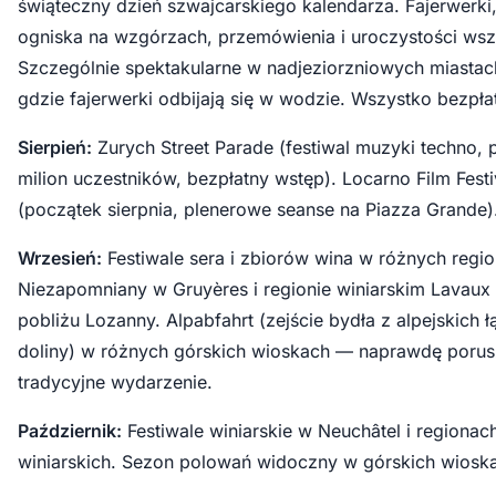
świąteczny dzień szwajcarskiego kalendarza. Fajerwerki
ogniska na wzgórzach, przemówienia i uroczystości wsz
Szczególnie spektakularne w nadjeziorzniowych miastac
gdzie fajerwerki odbijają się w wodzie. Wszystko bezpła
Sierpień:
Zurych Street Parade (festiwal muzyki techno,
milion uczestników, bezpłatny wstęp). Locarno Film Festi
(początek sierpnia, plenerowe seanse na Piazza Grande)
Wrzesień:
Festiwale sera i zbiorów wina w różnych regi
Niezapomniany w Gruyères i regionie winiarskim Lavaux
pobliżu Lozanny. Alpabfahrt (zejście bydła z alpejskich ł
doliny) w różnych górskich wioskach — naprawdę porus
tradycyjne wydarzenie.
Październik:
Festiwale winiarskie w Neuchâtel i regionac
winiarskich. Sezon polowań widoczny w górskich wiosk