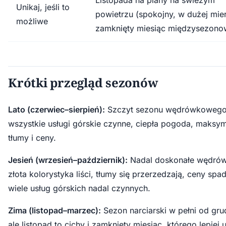
Listopada na plany na świeżym
Unikaj, jeśli to
powietrzu (spokojny, w dużej mie
możliwe
zamknięty miesiąc międzysezono
Krótki przegląd sezonów
Lato (czerwiec–sierpień):
Szczyt sezonu wędrówkowego
wszystkie usługi górskie czynne, ciepła pogoda, maksy
tłumy i ceny.
Jesień (wrzesień–październik):
Nadal doskonałe wędrów
złota kolorystyka liści, tłumy się przerzedzają, ceny spad
wiele usług górskich nadal czynnych.
Zima (listopad–marzec):
Sezon narciarski w pełni od gru
ale listopad to cichy i zamknięty miesiąc, którego lepiej 