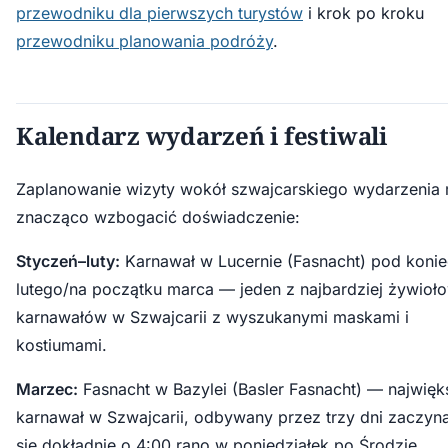
przewodniku dla pierwszych turystów
i krok po kroku
przewodniku planowania podróży
.
Kalendarz wydarzeń i festiwali
Zaplanowanie wizyty wokół szwajcarskiego wydarzenia
znacząco wzbogacić doświadczenie:
Styczeń–luty:
Karnawał w Lucernie (Fasnacht) pod konie
lutego/na początku marca — jeden z najbardziej żywioł
karnawałów w Szwajcarii z wyszukanymi maskami i
kostiumami.
Marzec:
Fasnacht w Bazylei (Basler Fasnacht) — najwięk
karnawał w Szwajcarii, odbywany przez trzy dni zaczyn
się dokładnie o 4:00 rano w poniedziałek po Środzie