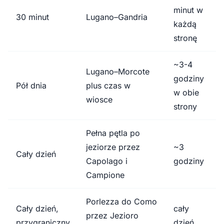
minut w
30 minut
Lugano–Gandria
każdą
stronę
~3-4
Lugano–Morcote
godziny
Pół dnia
plus czas w
w obie
wiosce
strony
Pełna pętla po
jeziorze przez
~3
Cały dzień
Capolago i
godziny
Campione
Porlezza do Como
Cały dzień,
cały
przez Jezioro
przygraniczny
dzień