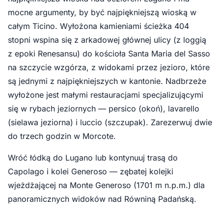
mocne argumenty, by być najpiękniejszą wioską w
całym Ticino. Wyłożona kamieniami ścieżka 404
stopni wspina się z arkadowej głównej ulicy (z loggią
z epoki Renesansu) do kościoła Santa Maria del Sasso
na szczycie wzgórza, z widokami przez jezioro, które
są jednymi z najpiękniejszych w kantonie. Nadbrzeże
wyłożone jest małymi restauracjami specjalizującymi
się w rybach jeziornych — persico (okoń), lavarello
(sielawa jeziorna) i luccio (szczupak). Zarezerwuj dwie
do trzech godzin w Morcote.
Wróć łódką do Lugano lub kontynuuj trasą do
Capolago i kolei Generoso — zębatej kolejki
wjeżdżającej na Monte Generoso (1701 m n.p.m.) dla
panoramicznych widoków nad Równiną Padańską.