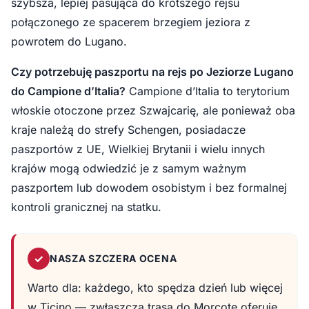
szybsza, lepiej pasująca do krótszego rejsu
połączonego ze spacerem brzegiem jeziora z
powrotem do Lugano.
Czy potrzebuję paszportu na rejs po Jeziorze Lugano
do Campione d’Italia?
Campione d’Italia to terytorium
włoskie otoczone przez Szwajcarię, ale ponieważ oba
kraje należą do strefy Schengen, posiadacze
paszportów z UE, Wielkiej Brytanii i wielu innych
krajów mogą odwiedzić je z samym ważnym
paszportem lub dowodem osobistym i bez formalnej
kontroli granicznej na statku.
✓
NASZA SZCZERA OCENA
Warto dla: każdego, kto spędza dzień lub więcej
w Ticino — zwłaszcza trasa do Morcote oferuje