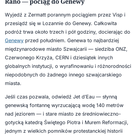
Rano — pociąg do Genewy
Wyjedź z Zermatt porannym pociągiem przez Visp i
przesiądź się w Lozannie do Genewy. Całkowita
podróż trwa około trzech i pół godziny, docierając do
Genewy
przed południem. Genewa to najbardziej
międzynarodowe miasto Szwajcarii — siedziba ONZ,
Czerwonego Krzyża, CERN i dziesiątek innych
globalnych instytucji, o wyrafinowaniu i różnorodności
niepodobnych do żadnego innego szwajcarskiego
miasta.
Jeśli czas pozwala, odwiedź Jet d’Eau — słynną
genewską fontannę wyrzucającą wodę 140 metrów
nad jeziorem — i stare miasto ze średniowieczno-
gotycką katedrą Świętego Piotra i Murem Reformacji,
jednym z wielkich pomników protestanckiej historii