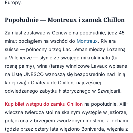
Europy.
Popołudnie — Montreux i zamek Chillon
Zamiast zostawać w Genewie na popołudnie, jedź 45
minut pociągiem na wschód do
Montreux
. Riviera
suisse — północny brzeg Lac Léman między Lozanną
a Villeneuve — słynie ze swojego mikroklimatu (tu
rosną palmy), wina (tarasy winnicowe Lavaux wpisane
na Listę UNESCO wznoszą się bezpośrednio nad linią
kolejową) i Château de Chillon, najczęściej
odwiedzanego zabytku historycznego w Szwajcarii.
Kup bilet wstępu do zamku Chillon
na popołudnie. XIII-
wieczna twierdza stoi na skalnym występie w jeziorze,
połączona z brzegiem zwodzonym mostem, z lochami
(gdzie przez cztery lata więziono Bonivarda, więźnia z