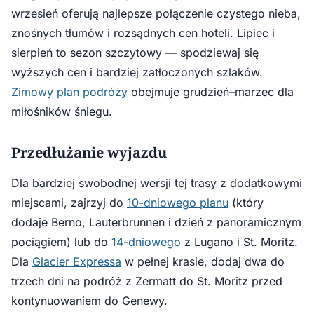
wrzesień oferują najlepsze połączenie czystego nieba,
znośnych tłumów i rozsądnych cen hoteli. Lipiec i
sierpień to sezon szczytowy — spodziewaj się
wyższych cen i bardziej zatłoczonych szlaków.
Zimowy plan podróży
obejmuje grudzień–marzec dla
miłośników śniegu.
Przedłużanie wyjazdu
Dla bardziej swobodnej wersji tej trasy z dodatkowymi
miejscami, zajrzyj do
10-dniowego planu
(który
dodaje Berno, Lauterbrunnen i dzień z panoramicznym
pociągiem) lub do
14-dniowego
z Lugano i St. Moritz.
Dla
Glacier Expressa
w pełnej krasie, dodaj dwa do
trzech dni na podróż z Zermatt do St. Moritz przed
kontynuowaniem do Genewy.