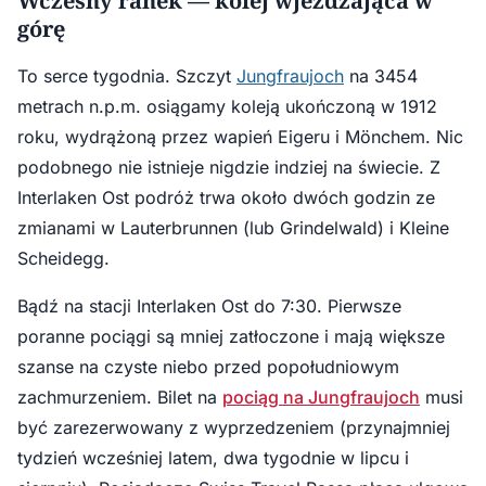
Wczesny ranek — kolej wjeżdżająca w
górę
To serce tygodnia. Szczyt
Jungfraujoch
na 3454
metrach n.p.m. osiągamy koleją ukończoną w 1912
roku, wydrążoną przez wapień Eigeru i Mönchem. Nic
podobnego nie istnieje nigdzie indziej na świecie. Z
Interlaken Ost podróż trwa około dwóch godzin ze
zmianami w Lauterbrunnen (lub Grindelwald) i Kleine
Scheidegg.
Bądź na stacji Interlaken Ost do 7:30. Pierwsze
poranne pociągi są mniej zatłoczone i mają większe
szanse na czyste niebo przed popołudniowym
zachmurzeniem. Bilet na
pociąg na Jungfraujoch
musi
być zarezerwowany z wyprzedzeniem (przynajmniej
tydzień wcześniej latem, dwa tygodnie w lipcu i