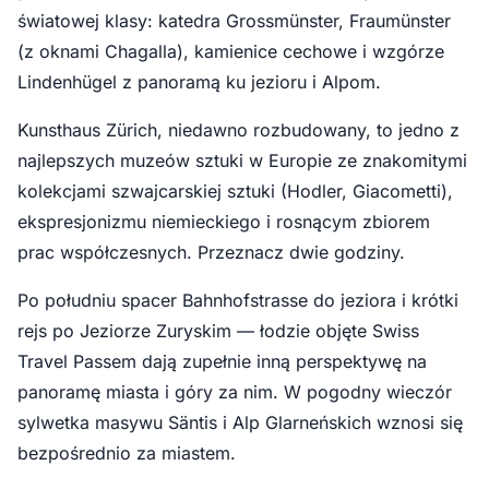
światowej klasy: katedra Grossmünster, Fraumünster
(z oknami Chagalla), kamienice cechowe i wzgórze
Lindenhügel z panoramą ku jezioru i Alpom.
Kunsthaus Zürich, niedawno rozbudowany, to jedno z
najlepszych muzeów sztuki w Europie ze znakomitymi
kolekcjami szwajcarskiej sztuki (Hodler, Giacometti),
ekspresjonizmu niemieckiego i rosnącym zbiorem
prac współczesnych. Przeznacz dwie godziny.
Po południu spacer Bahnhofstrasse do jeziora i krótki
rejs po Jeziorze Zuryskim — łodzie objęte Swiss
Travel Passem dają zupełnie inną perspektywę na
panoramę miasta i góry za nim. W pogodny wieczór
sylwetka masywu Säntis i Alp Glarneńskich wznosi się
bezpośrednio za miastem.