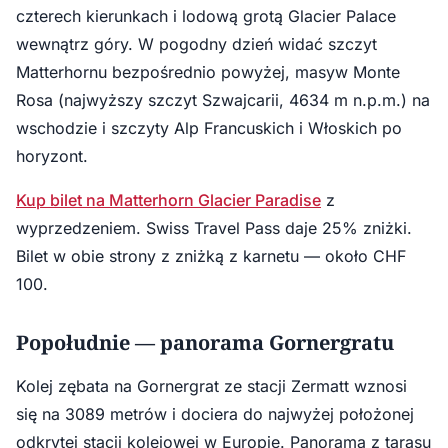
czterech kierunkach i lodową grotą Glacier Palace
wewnątrz góry. W pogodny dzień widać szczyt
Matterhornu bezpośrednio powyżej, masyw Monte
Rosa (najwyższy szczyt Szwajcarii, 4634 m n.p.m.) na
wschodzie i szczyty Alp Francuskich i Włoskich po
horyzont.
Kup bilet na Matterhorn Glacier Paradise
z
wyprzedzeniem. Swiss Travel Pass daje 25% zniżki.
Bilet w obie strony z zniżką z karnetu — około CHF
100.
Popołudnie — panorama Gornergratu
Kolej zębata na Gornergrat ze stacji Zermatt wznosi
się na 3089 metrów i dociera do najwyżej położonej
odkrytej stacji kolejowej w Europie. Panorama z tarasu