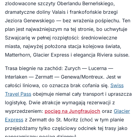
zlodowacone szczyty Oberlandu Berneńskiego,
dramatyczne doliny Valais i frankofońskie brzegi
Jeziora Genewskiego — bez wrażenia pośpiechu. Ten
plan jest najważniejszym na tej stronie, bo uchwytuje
Szwajcarię w pełnej rozpiętości: średniowieczne
miasta, najwyżej położona stacja kolejowa świata,
Matterhorn, Glacier Express i elegancja Riviera suisse.
Trasa biegnie na zachód: Zurych — Lucerna —
Interlaken — Zermatt — Genewa/Montreux. Jest w
całości liniowa, co oznacza brak cofania się.
Swiss
Travel Pass
obejmuje niemal cały transport i upraszcza
logistykę. Dwie atrakcje wymagają rezerwacji z
wyprzedzeniem:
pociąg na Jungfraujoch
oraz
Glacier
Express
z Zermatt do St. Moritz (choć w tym planie
przejeżdżamy tylko częściowy odcinek tej trasy jako
panoramiczny pociąg dzienny).