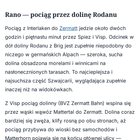
Rano — pociąg przez dolinę Rodanu
Pociąg z Interlaken do
Zermatt
jedzie około dwóch
godzin i piętnastu minut przez Spiez i Visp. Odcinek w
dół doliny Rodanu z Brig jest zupełnie niepodobny do
niczego w germańskich Alpach — szeroka, sucha
dolina obsadzona morelami i winnicami na
nasłonecznionych tarasach. To najcieplejsza i
najsuchsza część Szwajcarii, wyglądająca zupełnie
inaczej niż na widokówkach.
Z Visp pociąg dolinny (BVZ Zermatt Bahn) wspina się
przez wąski wąwóz Mattertal do Zermatt. Dolina coraz
bardziej się zwęża, klify rosną po obu stronach, aż
pociąg przybywa do wioski bez samochodów i
Matterhorn pojawia się na końcu głównej ulicy —