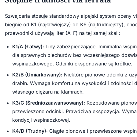
Szwajcaria stosuje standardowy alpejski system oceny via
biegnie od K1 (najłatwiejszy) do K6 (najtrudniejszy), cho
przewodniki używają liter (A–F) na tej samej skali:
K1/A (Łatwy):
Liny zabezpieczające, minimalna wspi
dla sprawnych piechurów bez wcześniejszego doświ
wspinaczkowego. Odcinki eksponowane są krótkie.
K2/B (Umiarkowany):
Niektóre pionowe odcinki z uży
drabin. Wymaga komfortu na wysokości i zdolności 
własnego ciężaru na klamrach.
K3/C (Średniozaawansowany):
Rozbudowane pionowe
przewieszone odcinki. Prawdziwa ekspozycja. Wym
kondycji wspinaczkowej.
K4/D (Trudny):
Ciągłe pionowe i przewieszone wspin