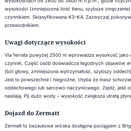
wysokościach od 2800 do 3400 m n.p.m., gdzie fizyczne
wysokości (zmniejszona ilość tlenu, szybsze zmęczenie) 
czynnikiem. Sklasyfikowana K3–K4. Zazwyczaj pokonyw
przewodnikiem.
Uwagi dotyczące wysokości
Via ferrata powyżej 2500 m wprowadza wysokość jako
czynnik. Część osób doświadcza łagodnych objawów 
(ból głowy, zmniejszona wytrzymałość, szybszy oddech
Jest to powszechne i niegroźne, chyba że masz schorze
oddechowego lub sercowo-naczyniowego. Zejdź, jeśli o
nasilają. Pij dużo wody – wysokość zwiększa utratę płyn
Dojazd do Zermatt
Zermatt to bezautowa wioska dostępna pociągiem z Brig