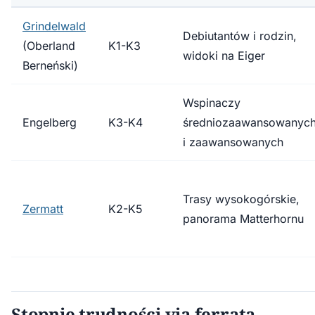
Grindelwald
Debiutantów i rodzin,
(Oberland
K1-K3
widoki na Eiger
Berneński)
Wspinaczy
Engelberg
K3-K4
średniozaawansowanyc
i zaawansowanych
Trasy wysokogórskie,
Zermatt
K2-K5
panorama Matterhornu
Stopnie trudności via ferrata