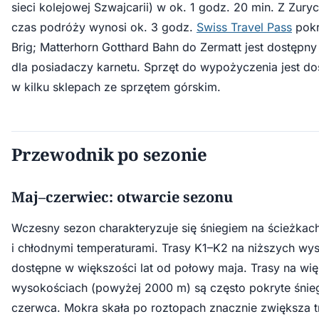
sieci kolejowej Szwajcarii) w ok. 1 godz. 20 min. Z Zury
czas podróży wynosi ok. 3 godz.
Swiss Travel Pass
pokr
Brig; Matterhorn Gotthard Bahn do Zermatt jest dostępn
dla posiadaczy karnetu. Sprzęt do wypożyczenia jest d
w kilku sklepach ze sprzętem górskim.
Przewodnik po sezonie
Maj–czerwiec: otwarcie sezonu
Wczesny sezon charakteryzuje się śniegiem na ścieżkac
i chłodnymi temperaturami. Trasy K1–K2 na niższych wy
dostępne w większości lat od połowy maja. Trasy na wi
wysokościach (powyżej 2000 m) są często pokryte śni
czerwca. Mokra skała po roztopach znacznie zwiększa t