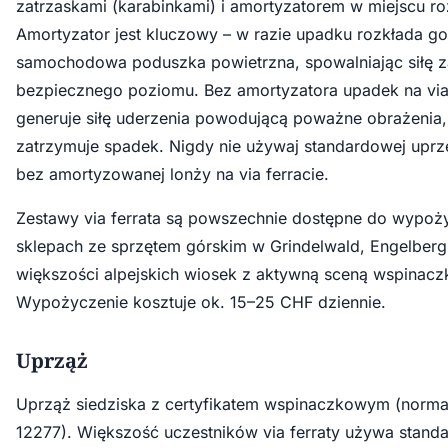
zatrzaskami (karabinkami) i amortyzatorem w miejscu ro
Amortyzator jest kluczowy – w razie upadku rozkłada go
samochodowa poduszka powietrzna, spowalniając siłę z
bezpiecznego poziomu. Bez amortyzatora upadek na via 
generuje siłę uderzenia powodującą poważne obrażenia, n
zatrzymuje spadek. Nigdy nie używaj standardowej uprzę
bez amortyzowanej lonży na via ferracie.
Zestawy via ferrata są powszechnie dostępne do wypoż
sklepach ze sprzętem górskim w Grindelwald, Engelbergu
większości alpejskich wiosek z aktywną sceną wspinac
Wypożyczenie kosztuje ok. 15–25 CHF dziennie.
Uprząż
Uprząż siedziska z certyfikatem wspinaczkowym (norm
12277). Większość uczestników via ferraty używa stand