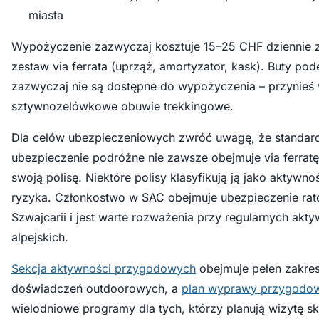
miasta
Wypożyczenie zazwyczaj kosztuje 15–25 CHF dziennie 
zestaw via ferrata (uprząż, amortyzator, kask). Buty po
zazwyczaj nie są dostępne do wypożyczenia – przynieś
sztywnozelówkowe obuwie trekkingowe.
Dla celów ubezpieczeniowych zwróć uwagę, że standa
ubezpieczenie podróżne nie zawsze obejmuje via ferrat
swoją polisę. Niektóre polisy klasyfikują ją jako aktywn
ryzyka. Członkostwo w SAC obejmuje ubezpieczenie ra
Szwajcarii i jest warte rozważenia przy regularnych akt
alpejskich.
Sekcja aktywności przygodowych
obejmuje pełen zakres
doświadczeń outdoorowych, a
plan wyprawy przygodo
wielodniowe programy dla tych, którzy planują wizytę 