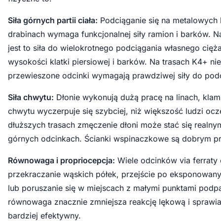
Siła górnych partii ciała:
Podciąganie się na metalowych 
drabinach wymaga funkcjonalnej siły ramion i barków. N
jest to siła do wielokrotnego podciągania własnego cię
wysokości klatki piersiowej i barków. Na trasach K4+ ni
przewieszone odcinki wymagają prawdziwej siły do podc
Siła chwytu:
Dłonie wykonują dużą pracę na linach, klamra
chwytu wyczerpuje się szybciej, niż większość ludzi ocz
dłuższych trasach zmęczenie dłoni może stać się realn
górnych odcinkach. Ścianki wspinaczkowe są dobrym p
Równowaga i propriocepcja:
Wiele odcinków via ferraty
przekraczanie wąskich półek, przejście po eksponowany
lub poruszanie się w miejscach z małymi punktami podp
równowaga znacznie zmniejsza reakcję lękową i sprawia,
bardziej efektywny.