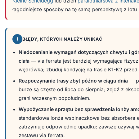
Kleine Scheidegg
lub dzień
paralotniarstwa z Interlak
łagodniejsze sposoby na tę samą perspektywę z lotu 
!
BŁĘDY, KTÓRYCH NALEŻY UNIKAĆ
Niedocenianie wymagań dotyczących chwytu i gór
ciała
— via ferrata jest bardziej wymagająca fizycz
wędrówka; zbuduj kondycję na trasie K1-K2 przed
Rozpoczynanie trasy zbyt późno w ciągu dnia
— p
burze są częste od lipca do sierpnia; zejdź z eks
grani wczesnym popołudniem.
Wypożyczanie sprzętu bez sprawdzenia lonży amo
standardowa lonża wspinaczkowa bez absorbera en
zatrzymuje odpowiednio upadku; zawsze używaj 
zestawu via ferrata.