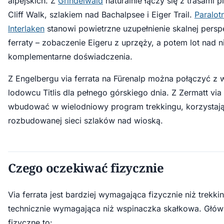
alpejskich. Z
Grindelwald
naturalnie łączy się z trasami p
Cliff Walk, szlakiem nad Bachalpsee i Eiger Trail.
Paralot
Interlaken
stanowi powietrzne uzupełnienie skalnej persp
ferraty – zobaczenie Eigeru z uprzęży, a potem lot nad n
komplementarne doświadczenia.
Z Engelbergu via ferrata na Fürenalp można połączyć z 
lodowcu Titlis dla pełnego górskiego dnia. Z Zermatt via
wbudować w wielodniowy program trekkingu, korzystaj
rozbudowanej sieci szlaków nad wioską.
Czego oczekiwać fizycznie
Via ferrata jest bardziej wymagająca fizycznie niż trekkin
technicznie wymagająca niż wspinaczka skałkowa. Głó
fizyczne to: