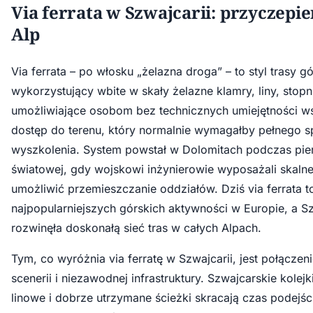
Via ferrata w Szwajcarii: przyczepie
Alp
Via ferrata – po włosku „żelazna droga” – to styl trasy gó
wykorzystujący wbite w skały żelazne klamry, liny, stopni
umożliwiające osobom bez technicznych umiejętności 
dostęp do terenu, który normalnie wymagałby pełnego sp
wyszkolenia. System powstał w Dolomitach podczas pie
światowej, gdy wojskowi inżynierowie wyposażali skalne
umożliwić przemieszczanie oddziałów. Dziś via ferrata t
najpopularniejszych górskich aktywności w Europie, a S
rozwinęła doskonałą sieć tras w całych Alpach.
Tym, co wyróżnia via ferratę w Szwajcarii, jest połączen
scenerii i niezawodnej infrastruktury. Szwajcarskie kolejki
linowe i dobrze utrzymane ścieżki skracają czas podejści