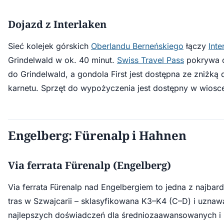
Dojazd z Interlaken
Sieć kolejek górskich
Oberlandu Berneńskiego
łączy
Inte
Grindelwald w ok. 40 minut.
Swiss Travel Pass
pokrywa o
do Grindelwald, a gondola First jest dostępna ze zniżką
karnetu. Sprzęt do wypożyczenia jest dostępny w wiosce
Engelberg: Fürenalp i Hahnen
Via ferrata Fürenalp (Engelberg)
Via ferrata Fürenalp nad Engelbergiem to jedna z najbard
tras w Szwajcarii – sklasyfikowana K3–K4 (C–D) i uznaw
najlepszych doświadczeń dla średniozaawansowanych i