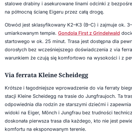
stalowe drabiny i asekurowane linami odcinki z bezpoś
na północną ścianę Eigeru przez całą drogę.
Obwód jest sklasyfikowany K2–K3 (B–C) i zajmuje ok. 3
umiarkowanym tempie.
Gondola First z Grindelwald
doci
startowego w ok. 25 minut. Trasa jest dostępna dla pewn
dorosłych bez wcześniejszego doświadczenia z via ferra
warunkiem że czują się komfortowo na wysokości i z p
Via ferrata Kleine Scheidegg
Krótsze i łagodniejsze wprowadzenie do via ferraty bieg
stacji Kleine Scheidegg na trasie do Jungfraujoch. Ta tra
odpowiednia dla rodzin ze starszymi dziećmi i zapewni
widoki na Eiger, Mönch i Jungfrau bez trudności technic
doskonała pierwsza trasa dla każdego, kto nie jest pew
komfortu na eksponowanym terenie.