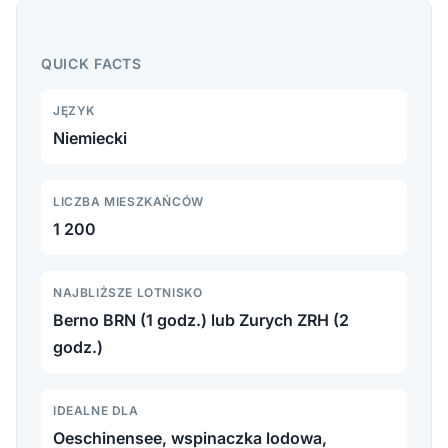
Kandersteg: jezioro Oeschinensee UNESCO,
wspinaczka lodowa, alpejskie szlaki i brama do tunelu
QUICK FACTS
Lötschberg w Oberland Berneńskim.
JĘZYK
Niemiecki
LICZBA MIESZKAŃCÓW
1 200
NAJBLIŻSZE LOTNISKO
Berno BRN (1 godz.) lub Zurych ZRH (2
godz.)
IDEALNE DLA
Oeschinensee, wspinaczka lodowa,