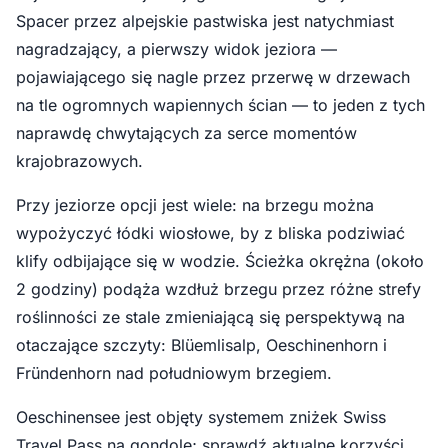
Spacer przez alpejskie pastwiska jest natychmiast
nagradzający, a pierwszy widok jeziora —
pojawiającego się nagle przez przerwę w drzewach
na tle ogromnych wapiennych ścian — to jeden z tych
naprawdę chwytających za serce momentów
krajobrazowych.
Przy jeziorze opcji jest wiele: na brzegu można
wypożyczyć łódki wiosłowe, by z bliska podziwiać
klify odbijające się w wodzie. Ścieżka okrężna (około
2 godziny) podąża wzdłuż brzegu przez różne strefy
roślinności ze stale zmieniającą się perspektywą na
otaczające szczyty: Blüemlisalp, Oeschinenhorn i
Fründenhorn nad południowym brzegiem.
Oeschinensee jest objęty systemem zniżek Swiss
Travel Pass na gondolę; sprawdź aktualne korzyści