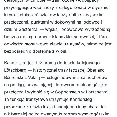
cenionych w Europie — zamrożone wodospady
przyciągające wspinaczy z całego świata w styczniu i
lutym. Letnia sieć szlaków łączy dolinę z wysokimi
przełęczami, punktami widokowymi na lodowce i
dzikim Gasterntal — wąską, lodowcowo wyrzeźbioną
boczną doliną o prawie islandzkiej surowości, którą
odwiedza stosunkowo niewielu turystów, mimo że jest
bezpośrednio dostępna z wioski.
Kandersteg jest też bramą do tunelu kolejowego
Lötschberg — historycznej trasy łączącej Oberland
Berneński z Valaią — usługi ładowania samochodów
na pociąg, pozwalającej kierowcom ominąć górskie
przełęcze i wyłonić się w Goppenstein w Lötschental.
Ta funkcja tranzytowa utrzymuje Kandersteg
połączone z resztą kraju i nadaje mu inny charakter
niż bardziej odizolowanym kurortom wysokogórskim.