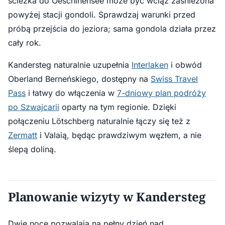
ścieżka do Oeschinensee może być wciąż zaśnieżona
powyżej stacji gondoli. Sprawdzaj warunki przed
próbą przejścia do jeziora; sama gondola działa przez
cały rok.
Kandersteg naturalnie uzupełnia
Interlaken
i obwód
Oberland Berneńskiego, dostępny na
Swiss Travel
Pass
i łatwy do włączenia w
7-dniowy plan podróży
po Szwajcarii
oparty na tym regionie. Dzięki
połączeniu Lötschberg naturalnie łączy się też z
Zermatt
i Valaią, będąc prawdziwym węzłem, a nie
ślepą doliną.
Planowanie wizyty w Kandersteg
Dwie noce pozwalają na pełny dzień nad