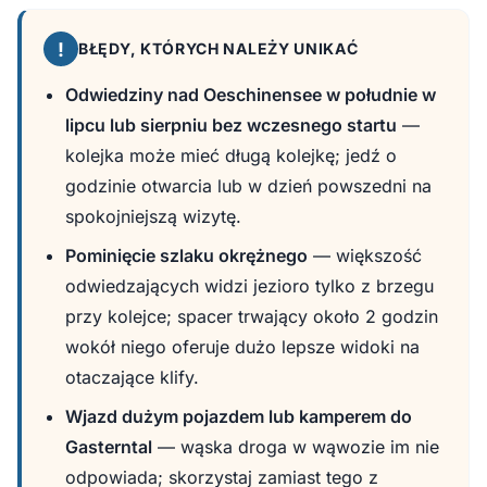
!
BŁĘDY, KTÓRYCH NALEŻY UNIKAĆ
Odwiedziny nad Oeschinensee w południe w
lipcu lub sierpniu bez wczesnego startu
—
kolejka może mieć długą kolejkę; jedź o
godzinie otwarcia lub w dzień powszedni na
spokojniejszą wizytę.
Pominięcie szlaku okrężnego
— większość
odwiedzających widzi jezioro tylko z brzegu
przy kolejce; spacer trwający około 2 godzin
wokół niego oferuje dużo lepsze widoki na
otaczające klify.
Wjazd dużym pojazdem lub kamperem do
Gasterntal
— wąska droga w wąwozie im nie
odpowiada; skorzystaj zamiast tego z