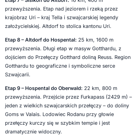
Etap 7 – Sisikon do Altdorf:
16 km, 400 m
przewyższenia. Etap nad jeziorem i rzeką przez
krajobraz Uri – kraj Tella i szwajcarskiej legendy
założycielskiej. Altdorf to stolica kantonu Uri.
Etap 8 – Altdorf do Hospental:
25 km, 1600 m
przewyższenia. Długi etap w masyw Gotthardu, z
dojściem do Przełęczy Gotthard doliną Reuss. Region
Gotthardu to geograficzne i symboliczne serce
Szwajcarii.
Etap 9 – Hospental do Oberwald:
22 km, 800 m
przewyższenia. Przejście przez Furkapass (2429 m) –
jeden z wielkich szwajcarskich przełęczy – do doliny
Goms w Valais. Lodowiec Rodanu przy głowie
przełęczy kurczy się w szybkim tempie i jest
dramatycznie widoczny.