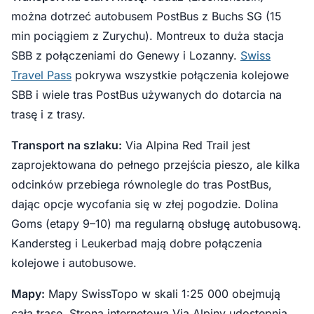
można dotrzeć autobusem PostBus z Buchs SG (15
min pociągiem z Zurychu). Montreux to duża stacja
SBB z połączeniami do Genewy i Lozanny.
Swiss
Travel Pass
pokrywa wszystkie połączenia kolejowe
SBB i wiele tras PostBus używanych do dotarcia na
trasę i z trasy.
Transport na szlaku:
Via Alpina Red Trail jest
zaprojektowana do pełnego przejścia pieszo, ale kilka
odcinków przebiega równolegle do tras PostBus,
dając opcje wycofania się w złej pogodzie. Dolina
Goms (etapy 9–10) ma regularną obsługę autobusową.
Kandersteg i Leukerbad mają dobre połączenia
kolejowe i autobusowe.
Mapy:
Mapy SwissTopo w skali 1:25 000 obejmują
całą trasę. Strona internetowa Via Alpiny udostępnia