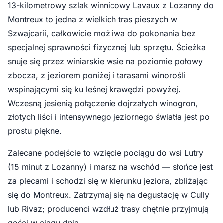
13-kilometrowy szlak winnicowy Lavaux z Lozanny do
Montreux to jedna z wielkich tras pieszych w
Szwajcarii, całkowicie możliwa do pokonania bez
specjalnej sprawności fizycznej lub sprzętu. Ścieżka
snuje się przez winiarskie wsie na poziomie połowy
zbocza, z jeziorem poniżej i tarasami winorośli
wspinającymi się ku leśnej krawędzi powyżej.
Wczesną jesienią połączenie dojrzałych winogron,
złotych liści i intensywnego jeziornego światła jest po
prostu piękne.
Zalecane podejście to wzięcie pociągu do wsi Lutry
(15 minut z Lozanny) i marsz na wschód — słońce jest
za plecami i schodzi się w kierunku jeziora, zbliżając
się do Montreux. Zatrzymaj się na degustację w Cully
lub Rivaz; producenci wzdłuż trasy chętnie przyjmują
gości w ciągu dnia.