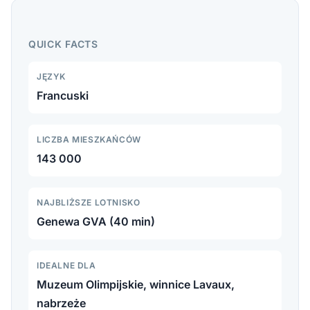
Lozanna: Muzeum Olimpijskie, winnice Lavaux
UNESCO, gotycka katedra, promenada Ouchy i
QUICK FACTS
najlepsze wycieczki z Lozanny.
JĘZYK
Francuski
LICZBA MIESZKAŃCÓW
143 000
NAJBLIŻSZE LOTNISKO
Genewa GVA (40 min)
IDEALNE DLA
Muzeum Olimpijskie, winnice Lavaux,
nabrzeże