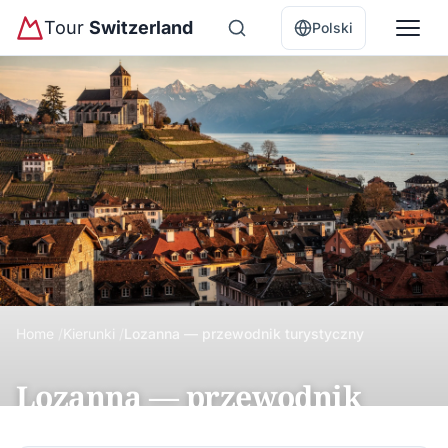
Tour
Switzerland
Polski
Home
Kierunki
Lozanna — przewodnik turystyczny
Lozanna — przewodnik
turystyczny