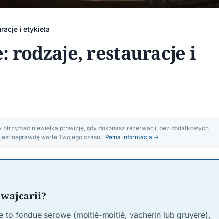
racje i etykieta
 rodzaje, restauracje i
my otrzymać niewielką prowizję, gdy dokonasz rezerwacji, bez dodatkowych
m jest naprawdę warte Twojego czasu.
Pełna informacja →
zwajcarii?
 to fondue serowe (moitié-moitié, vacherin lub gruyère),