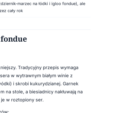
ziernik-marzec na łódki i igloo fondue), ale
zez cały rok
 fondue
żniejszy. Tradycyjny przepis wymaga
sera w wytrawnym białym winie z
dki) i skrobi kukurydzianej. Garnek
m na stole, a biesiadnicy nakłuwają na
 je w roztopiony ser.
rów: