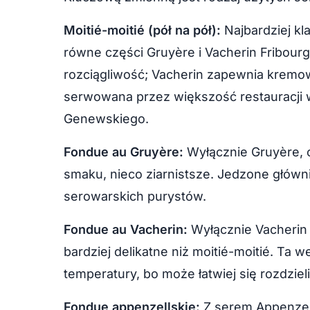
Moitié-moitié (pół na pół):
Najbardziej kl
równe części Gruyère i Vacherin Fribour
rozciągliwość; Vacherin zapewnia kremow
serwowana przez większość restauracji 
Genewskiego.
Fondue au Gruyère:
Wyłącznie Gruyère, 
smaku, nieco ziarnistsze. Jedzone główn
serowarskich purystów.
Fondue au Vacherin:
Wyłącznie Vacherin 
bardziej delikatne niż moitié-moitié. Ta w
temperatury, bo może łatwiej się rozdzieli
Fondue appenzellskie:
Z serem Appenzell