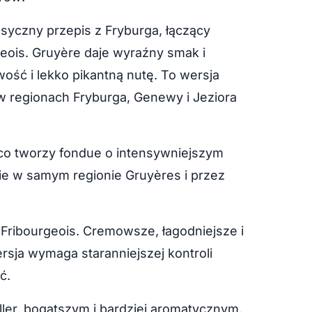
asyczny przepis z Fryburga, łączący
geois. Gruyère daje wyraźny smak i
ość i lekko pikantną nutę. To wersja
w regionach Fryburga, Genewy i Jeziora
co tworzy fondue o intensywniejszym
ie w samym regionie Gruyères i przez
Fribourgeois. Cremowsze, łagodniejsze i
ersja wymaga staranniejszej kontroli
ć.
er, bogatszym i bardziej aromatycznym.