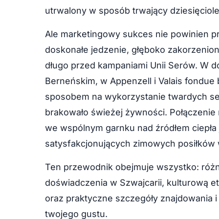
utrwalony w sposób trwający dziesięciole
Ale marketingowy sukces nie powinien pr
doskonałe jedzenie, głęboko zakorzenione
długo przed kampaniami Unii Serów. W do
Berneńskim, w Appenzell i Valais fondu
sposobem na wykorzystanie twardych s
brakowało świeżej żywności. Połączenie r
we wspólnym garnku nad źródłem ciepła je
satysfakcjonujących zimowych posiłków w
Ten przewodnik obejmuje wszystko: różne
doświadczenia w Szwajcarii, kulturową e
oraz praktyczne szczegóły znajdowania 
twojego gustu.