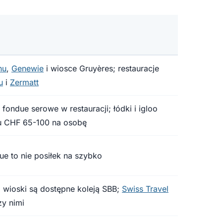
hu
,
Genewie
i wiosce Gruyères; restauracje
u
i
Zermatt
ondue serowe w restauracji; łódki i igloo
iu CHF 65-100 na osobę
ue to nie posiłek na szybko
 wioski są dostępne koleją SBB;
Swiss Travel
y nimi