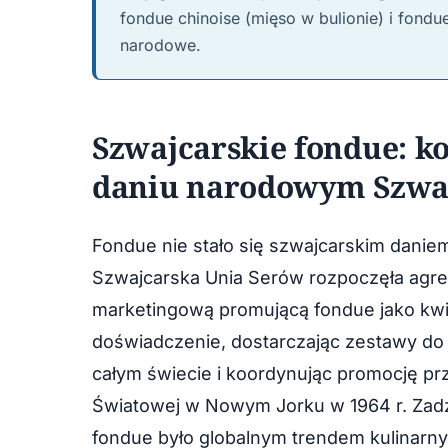
fondue chinoise (mięso w bulionie) i fond
narodowe.
Szwajcarskie fondue: k
daniu narodowym Szwaj
Fondue nie stało się szwajcarskim dani
Szwajcarska Unia Serów rozpoczęła ag
marketingową promującą fondue jako kwi
doświadczenie, dostarczając zestawy do
całym świecie i koordynując promocję pr
Światowej w Nowym Jorku w 1964 r. Zadzi
fondue było globalnym trendem kulinarny