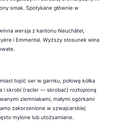
ożony smak. Spotykane głównie w
 winna wersja z kantonu Neuchâtel,
ruyère i Emmental. Wyższy stosunek wina
owate.
amiast topić ser w garnku, połowę kółka
a i skrobi (racler — skrobać) roztopioną
owanymi ziemniakami, małymi ogórkami
 samo zakorzenione w szwajcarskiej
często mylone lub utożsamiane.