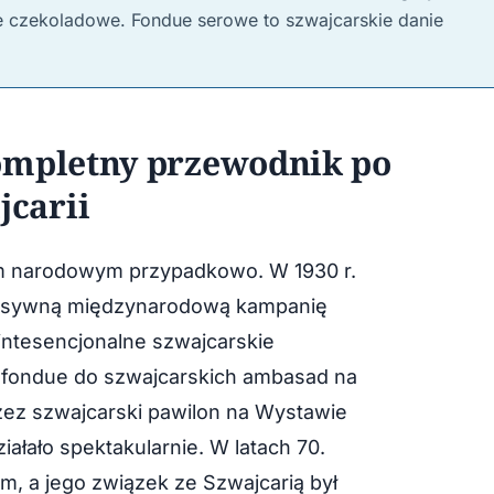
ue czekoladowe. Fondue serowe to szwajcarskie danie
ompletny przewodnik po
carii
em narodowym przypadkowo. W 1930 r.
resywną międzynarodową kampanię
ntesencjonalne szwajcarskie
 fondue do szwajcarskich ambasad na
zez szwajcarski pawilon na Wystawie
ałało spektakularnie. W latach 70.
m, a jego związek ze Szwajcarią był