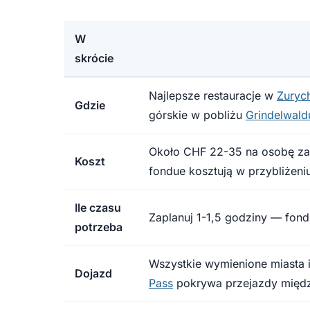
W
skrócie
Najlepsze restauracje w
Zuryc
Gdzie
górskie w pobliżu
Grindelwald
Około CHF 22-35 na osobę za f
Koszt
fondue kosztują w przybliżen
Ile czasu
Zaplanuj 1-1,5 godziny — fond
potrzeba
Wszystkie wymienione miasta i
Dojazd
Pass
pokrywa przejazdy międz