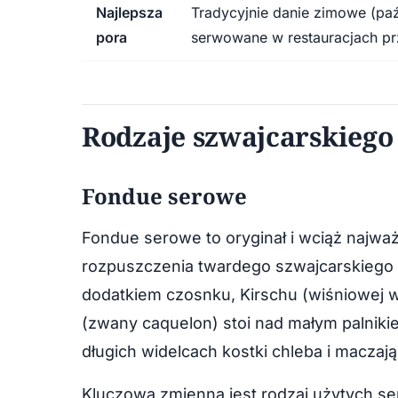
Najlepsza
Tradycyjnie danie zimowe (paźd
pora
serwowane w restauracjach pr
Rodzaje szwajcarskiego
Fondue serowe
Fondue serowe to oryginał i wciąż najwa
rozpuszczenia twardego szwajcarskiego 
dodatkiem czosnku, Kirschu (wiśniowej wó
(zwany caquelon) stoi nad małym palnikie
długich widelcach kostki chleba i maczają
Kluczową zmienną jest rodzaj użytych se