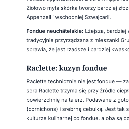
Ziołowo myta skórka tworzy bardziej zł
Appenzell i wschodniej Szwajcarii.
Fondue neuchâtelskie:
Lżejsza, bardziej
tradycyjnie przyrządzana z mieszanki G
sprawia, że jest rzadsze i bardziej kwask
Raclette: kuzyn fondue
Raclette technicznie nie jest fondue — z
sera Raclette trzyma się przy źródle ciepł
powierzchnię na talerz. Podawane z got
(cornichons) i srebrną cebulką. Jest tak
kulturze kulinarnej co fondue, a oba są 