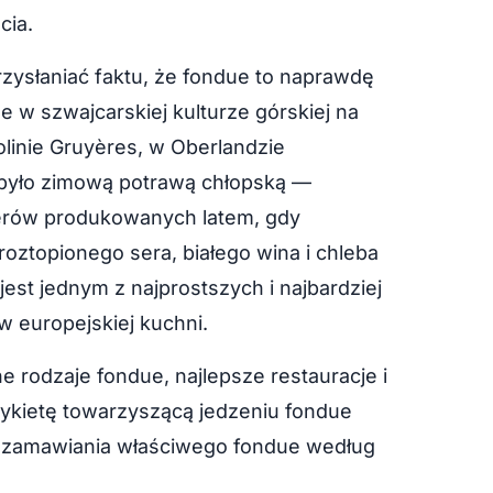
cia.
zysłaniać faktu, że fondue to naprawdę
 w szwajcarskiej kulturze górskiej na
linie Gruyères, w Oberlandzie
e było zimową potrawą chłopską —
erów produkowanych latem, gdy
oztopionego sera, białego wina i chleba
st jednym z najprostszych i najbardziej
 europejskiej kuchni.
 rodzaje fondue, najlepsze restauracje i
tykietę towarzyszącą jedzeniu fondue
i zamawiania właściwego fondue według