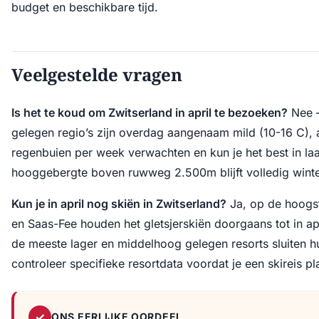
budget en beschikbare tijd.
Veelgestelde vragen
Is het te koud om Zwitserland in april te bezoeken?
Nee —
gelegen regio’s zijn overdag aangenaam mild (10-16 C), 
regenbuien per week verwachten en kun je het best in la
hooggebergte boven ruwweg 2.500m blijft volledig winte
Kun je in april nog skiën in Zwitserland?
Ja, op de hoogst
en Saas-Fee houden het gletsjerskiën doorgaans tot in apri
de meeste lager en middelhoog gelegen resorts sluiten hun
controleer specifieke resortdata voordat je een skireis pl
✓
ONS EERLIJKE OORDEEL