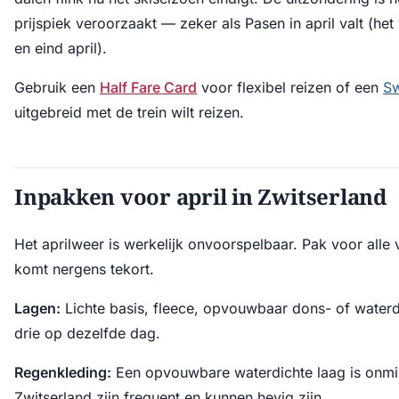
prijspiek veroorzaakt — zeker als Pasen in april valt (het
en eind april).
Gebruik een
Half Fare Card
voor flexibel reizen of een
Sw
uitgebreid met de trein wilt reizen.
Inpakken voor april in Zwitserland
Het aprilweer is werkelijk onvoorspelbaar. Pak voor alle 
komt nergens tekort.
Lagen:
Lichte basis, fleece, opvouwbaar dons- of waterdi
drie op dezelfde dag.
Regenkleding:
Een opvouwbare waterdichte laag is onmis
Zwitserland zijn frequent en kunnen hevig zijn.