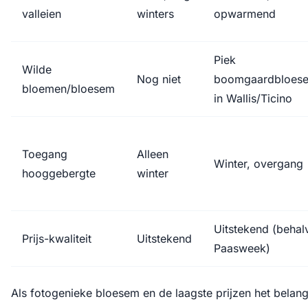
valleien
winters
opwarmend
Piek
Wilde
Nog niet
boomgaardbloes
bloemen/bloesem
in Wallis/Ticino
Toegang
Alleen
Winter, overgang
hooggebergte
winter
Uitstekend (behal
Prijs-kwaliteit
Uitstekend
Paasweek)
Als fotogenieke bloesem en de laagste prijzen het belangri