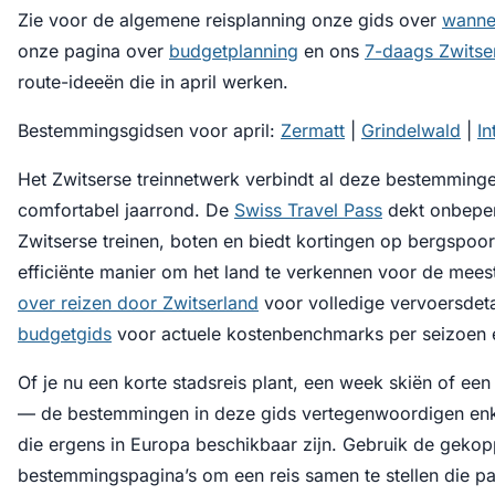
Zie voor de algemene reisplanning onze gids over
wanne
onze pagina over
budgetplanning
en ons
7-daags Zwitse
route-ideeën die in april werken.
Bestemmingsgidsen voor april:
Zermatt
|
Grindelwald
|
In
Het Zwitserse treinnetwerk verbindt al deze bestemming
comfortabel jaarrond. De
Swiss Travel Pass
dekt onbeper
Zwitserse treinen, boten en biedt kortingen op bergsp
efficiënte manier om het land te verkennen voor de mee
over reizen door Zwitserland
voor volledige vervoersdeta
budgetgids
voor actuele kostenbenchmarks per seizoen
Of je nu een korte stadsreis plant, een week skiën of ee
— de bestemmingen in deze gids vertegenwoordigen enk
die ergens in Europa beschikbaar zijn. Gebruik de geko
bestemmingspagina’s om een reis samen te stellen die pas