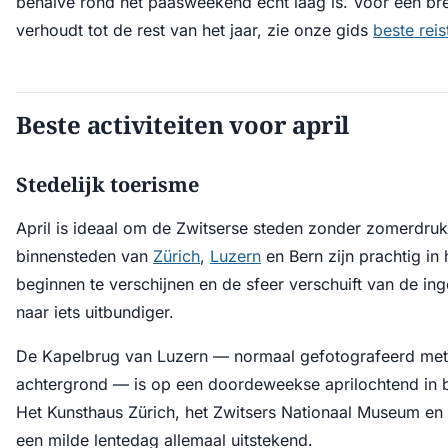
behalve rond het paasweekend echt laag is. Voor een bre
verhoudt tot de rest van het jaar, zie onze gids
beste reis
Beste activiteiten voor april
Stedelijk toerisme
April is ideaal om de Zwitserse steden zonder zomerdru
binnensteden van
Zürich
,
Luzern
en Bern zijn prachtig in 
beginnen te verschijnen en de sfeer verschuift van de in
naar iets uitbundiger.
De Kapelbrug van Luzern — normaal gefotografeerd me
achtergrond — is op een doordeweekse aprilochtend in be
Het Kunsthaus Zürich, het Zwitsers Nationaal Museum en 
een milde lentedag allemaal uitstekend.