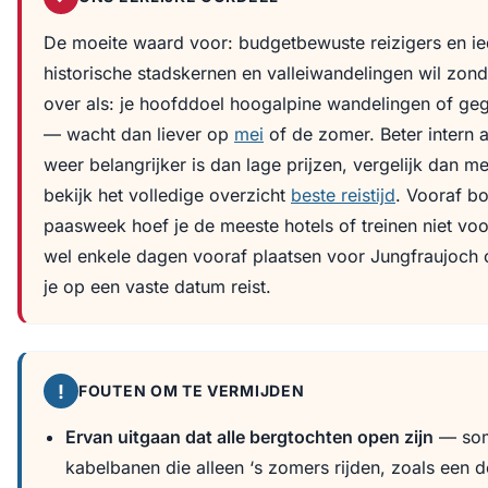
De moeite waard voor: budgetbewuste reizigers en ie
historische stadskernen en valleiwandelingen wil zon
over als: je hoofddoel hoogalpine wandelingen of ge
— wacht dan liever op
mei
of de zomer. Beter intern al
weer belangrijker is dan lage prijzen, vergelijk dan m
bekijk het volledige overzicht
beste reistijd
. Vooraf b
paasweek hoef je de meeste hotels of treinen niet voo
wel enkele dagen vooraf plaatsen voor Jungfraujoch o
je op een vaste datum reist.
!
FOUTEN OM TE VERMIJDEN
Ervan uitgaan dat alle bergtochten open zijn
— som
kabelbanen die alleen ‘s zomers rijden, zoals een 