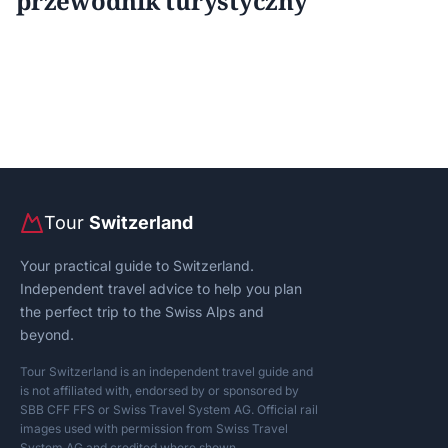
przewodnik turystyczny
Tour
Switzerland
Your practical guide to Switzerland.
Independent travel advice to help you plan
the perfect trip to the Swiss Alps and
beyond.
Tour Switzerland is an independent travel guide and
is not affiliated with, endorsed by or sponsored by
SBB CFF FFS or Swiss Travel System AG. Official rail
images used with permission from Swiss Travel
System AG and credited where shown.