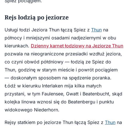
Spiez pociągiem.
Rejs łodzią po jeziorze
Usługi łodzi Jeziora Thun łączą Spiez z
Thun
na
północy i mniejszymi osadami nadjeziernymi w obu
kierunkach.
Dzienny karnet łodziowy na Jeziorze Thun
pozwala na nieograniczone przesiadki wzdłuż jeziora,
co czyni obwód półdniowy — łodzią ze Spiez do
Thun, godzinę w starym mieście i powrót pociągiem
— doskonałym sposobem na spędzenie poranka.
Łódź w kierunku Interlaken mija kilka małych
przystani, w tym Faulensee, Gwatt i Beatenbucht, skąd
kolejka linowa wznosi się do Beatenbergu i punktu
widokowego Niederhorn.
Rejsy statkiem po jeziorze Thun łączą Spiez z
Thun
na