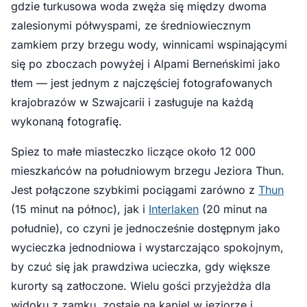
gdzie turkusowa woda zwęża się między dwoma
zalesionymi półwyspami, ze średniowiecznym
zamkiem przy brzegu wody, winnicami wspinającymi
się po zboczach powyżej i Alpami Berneńskimi jako
tłem — jest jednym z najczęściej fotografowanych
krajobrazów w Szwajcarii i zasługuje na każdą
wykonaną fotografię.
Spiez to małe miasteczko liczące około 12 000
mieszkańców na południowym brzegu Jeziora Thun.
Jest połączone szybkimi pociągami zarówno z
Thun
(15 minut na północ), jak i
Interlaken
(20 minut na
południe), co czyni je jednocześnie dostępnym jako
wycieczka jednodniowa i wystarczająco spokojnym,
by czuć się jak prawdziwa ucieczka, gdy większe
kurorty są zatłoczone. Wielu gości przyjeżdża dla
widoku z zamku, zostaje na kąpiel w jeziorze i