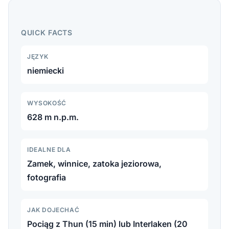
Spiez: zamek na pokrytych winnicami brzegach
Jeziora Thun, piękne widoki na zatokę i relaksujące
QUICK FACTS
miasteczko nad jeziorem w sercu Oberlandu
JĘZYK
Berneńskiego.
niemiecki
WYSOKOŚĆ
628 m n.p.m.
IDEALNE DLA
Zamek, winnice, zatoka jeziorowa,
fotografia
JAK DOJECHAĆ
Pociąg z Thun (15 min) lub Interlaken (20