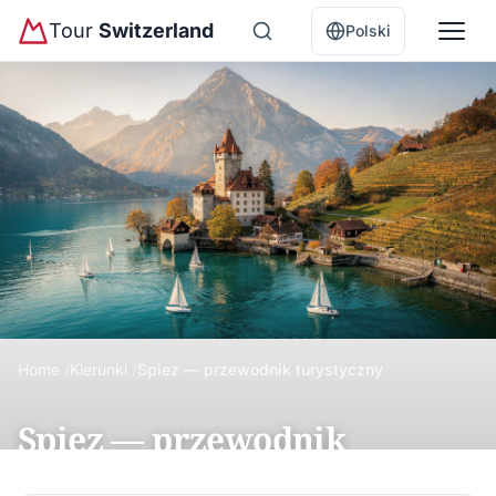
Tour
Switzerland
Polski
Home
Kierunki
Spiez — przewodnik turystyczny
Spiez — przewodnik
turystyczny