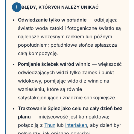
!
BŁĘDY, KTÓRYCH NALEŻY UNIKAĆ
Odwiedzanie tylko w południe
— odbijająca
światło woda zatoki i fotogeniczne światło są
najlepsze wczesnym rankiem lub późnym
popołudniem; południowe słońce spłaszcza
całą kompozycję.
Pomijanie ścieżek wśród winnic
— większość
odwiedzających widzi tylko zamek i punkt
widokowy, pomijając widoki z winnic na
wzniesieniu, które są równie
satysfakcjonujące i znacznie spokojniejsze.
Traktowanie Spiez jako celu na cały dzień bez
planu
— miejscowość jest kompaktowa;
połącz ją z
Thun
lub
Interlaken
, aby dzień był
pełniejszy, jak opisano powyżej.