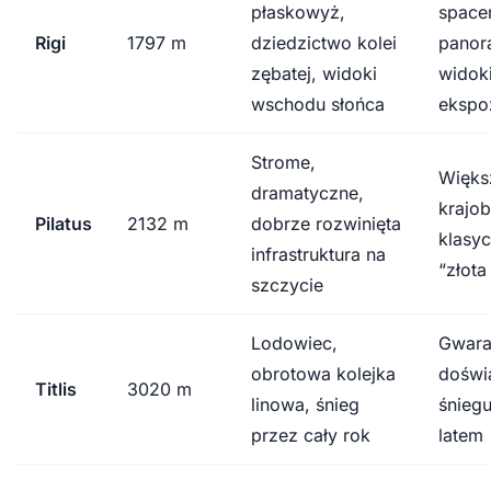
płaskowyż,
spacer
Rigi
1797 m
dziedzictwo kolei
panor
zębatej, widoki
widok
wschodu słońca
ekspo
Strome,
Więks
dramatyczne,
krajob
Pilatus
2132 m
dobrze rozwinięta
klasy
infrastruktura na
“złota
szczycie
Lodowiec,
Gwara
obrotowa kolejka
doświ
Titlis
3020 m
linowa, śnieg
śnieg
przez cały rok
latem