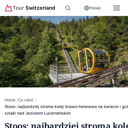
Tour
Switzerland
Polski
Home
Co robić
Stoos: najbardziej stroma kolej linowo-terenowa na świecie i g
szlaki nad Jeziorem Lucerneńskim
Stoos: najbardziej stroma kol