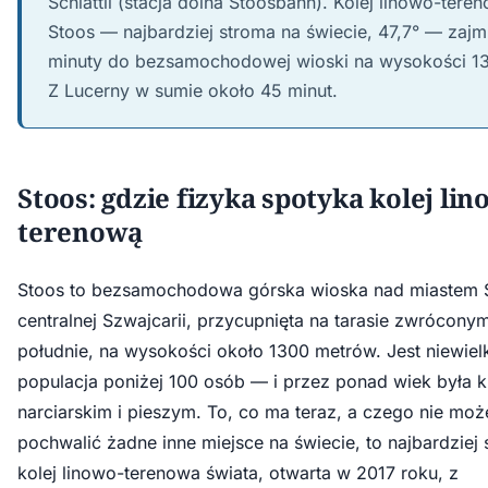
Schlattli (stacja dolna Stoosbahn). Kolej linowo-tere
Stoos — najbardziej stroma na świecie, 47,7° — zajm
minuty do bezsamochodowej wioski na wysokości 1
Z Lucerny w sumie około 45 minut.
Stoos: gdzie fizyka spotyka kolej lin
terenową
Stoos to bezsamochodowa górska wioska nad miastem
centralnej Szwajcarii, przycupnięta na tarasie zwrócony
południe, na wysokości około 1300 metrów. Jest niewiel
populacja poniżej 100 osób — i przez ponad wiek była k
narciarskim i pieszym. To, co ma teraz, a czego nie moż
pochwalić żadne inne miejsce na świecie, to najbardziej
kolej linowo-terenowa świata, otwarta w 2017 roku, z