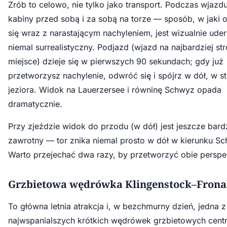
Zrób to celowo, nie tylko jako transport. Podczas wjazd
kabiny przed sobą i za sobą na torze — sposób, w jaki 
się wraz z narastającym nachyleniem, jest wizualnie uder
niemal surrealistyczny. Podjazd (wjazd na najbardziej st
miejsce) dzieje się w pierwszych 90 sekundach; gdy już
przetworzysz nachylenie, odwróć się i spójrz w dół, w s
jeziora. Widok na Lauerzersee i równinę Schwyz opada
dramatycznie.
Przy zjeździe widok do przodu (w dół) jest jeszcze bardz
zawrotny — tor znika niemal prosto w dół w kierunku Schl
Warto przejechać dwa razy, by przetworzyć obie perspe
Grzbietowa wędrówka Klingenstock–Frona
To główna letnia atrakcja i, w bezchmurny dzień, jedna z
najwspanialszych krótkich wędrówek grzbietowych centr