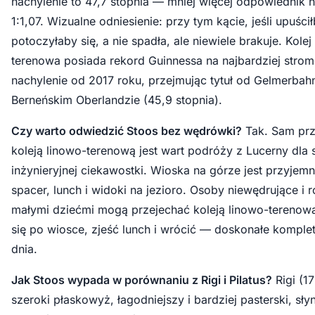
nachylenie to 47,7 stopnia — mniej więcej odpowiednik 
1:1,07. Wizualne odniesienie: przy tym kącie, jeśli upuścił
potoczyłaby się, a nie spadła, ale niewiele brakuje. Kolej
terenowa posiada rekord Guinnessa na najbardziej strom
nachylenie od 2017 roku, przejmując tytuł od Gelmerbah
Berneńskim Oberlandzie (45,9 stopnia).
Czy warto odwiedzić Stoos bez wędrówki?
Tak. Sam prz
koleją linowo-terenową jest wart podróży z Lucerny dla 
inżynieryjnej ciekawostki. Wioska na górze jest przyjem
spacer, lunch i widoki na jezioro. Osoby niewędrujące i 
małymi dziećmi mogą przejechać koleją linowo-terenową
się po wiosce, zjeść lunch i wrócić — doskonałe komple
dnia.
Jak Stoos wypada w porównaniu z Rigi i Pilatus?
Rigi (1
szeroki płaskowyż, łagodniejszy i bardziej pasterski, sły