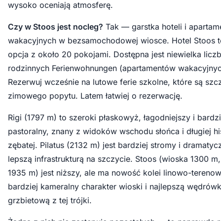
wysoko oceniają atmosferę.
Czy w Stoos jest nocleg?
Tak — garstka hoteli i aparta
wakacyjnych w bezsamochodowej wiosce. Hotel Stoos 
opcja z około 20 pokojami. Dostępna jest niewielka licz
rodzinnych Ferienwohnungen (apartamentów wakacyjnyc
Rezerwuj wcześnie na lutowe ferie szkolne, które są sz
zimowego popytu. Latem łatwiej o rezerwację.
Rigi (1797 m) to szeroki płaskowyż, łagodniejszy i bardzi
pastoralny, znany z widoków wschodu słońca i długiej his
zębatej. Pilatus (2132 m) jest bardziej stromy i dramatyc
lepszą infrastrukturą na szczycie. Stoos (wioska 1300 m,
1935 m) jest niższy, ale ma nowość kolei linowo-terenow
bardziej kameralny charakter wioski i najlepszą wędrów
grzbietową z tej trójki.