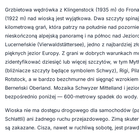
Grzbietowa wędrówka z Klingenstock (1935 m) do Frona
(1922 m) nad wioską jest wyjątkowa. Dwa szczyty spinaj
kilometrową grań, która patrzy na południe nad pozornie
nieskończoną alpejską panoramę i na północ nad Jezior
Lucerneńskie (Vierwaldstättersee), jedno z najbardziej z
pięknych jezior Europy. Z grani w dobrych warunkach 
zidentyfikować dziesięć lub więcej szczytów, w tym Myt
(bliźniacze szczyty będące symbolem Schwyz), Rigi, Pila
Rotstock, a w bardzo bezchmurne dni sięgnąć wzrokiem
Berneński Oberland. Mozaika Schwyzer Mittelland i jezio
bezpośrednio poniżej — 600-metrowy spadek do wody.
Wioska nie ma dostępu drogowego dla samochodów (pa
Schlattli) ani żadnego ruchu przejazdowego. Zimą skuter
są zakazane. Cisza, nawet w ruchliwą sobotę, jest praw