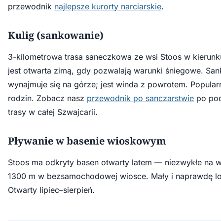
przewodnik
najlepsze kurorty narciarskie
.
Kulig (sankowanie)
3-kilometrowa trasa saneczkowa ze wsi Stoos w kierun
jest otwarta zimą, gdy pozwalają warunki śniegowe. San
wynajmuje się na górze; jest winda z powrotem. Popula
rodzin. Zobacz nasz
przewodnik po sanczarstwie
po po
trasy w całej Szwajcarii.
Pływanie w basenie wioskowym
Stoos ma odkryty basen otwarty latem — niezwykłe na 
1300 m w bezsamochodowej wiosce. Mały i naprawdę lo
Otwarty lipiec–sierpień.