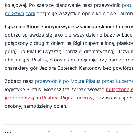
kolejowej. Po szersze planowanie nasz przewodnik
poru
po Szwajcarii
obejmuje wszystkie opcje kolejowe i auto
Łączenie Stoos z innymi wycieczkami górskimi z Lucern
dobrze sprawdza się jako pierwszy dzień z bazy w Lucer
połączony z drugim dniem na Rigi (zupełnie inną, płas
górą) lub Pilatus (wyższą, bardziej dramatyczną). Trzyd
obejmująca Pilatus, Stoos i Rigi obejmuje trzy bardzo ró
charaktery gór Jeziora Czterech Kantonów bez powtórz
Zobacz nasz
przewodnik po Mount Pilatus przez Lucern
logistykę Pilatus. Możesz też zarezerwować
połączoną 
jednodniową na Pilatus i Rigi z Lucerny
, pozostawiając S
osobny, samodzielny dzień.