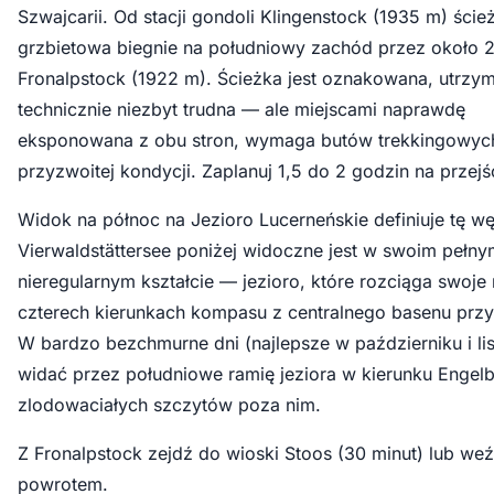
Szwajcarii. Od stacji gondoli Klingenstock (1935 m) ście
grzbietowa biegnie na południowy zachód przez około 
Fronalpstock (1922 m). Ścieżka jest oznakowana, utrzym
technicznie niezbyt trudna — ale miejscami naprawdę
eksponowana z obu stron, wymaga butów trekkingowych
przyzwoitej kondycji. Zaplanuj 1,5 do 2 godzin na przejś
Widok na północ na Jezioro Lucerneńskie definiuje tę w
Vierwaldstättersee poniżej widoczne jest w swoim pełny
nieregularnym kształcie — jezioro, które rozciąga swoje
czterech kierunkach kompasu z centralnego basenu przy
W bardzo bezchmurne dni (najlepsze w październiku i li
widać przez południowe ramię jeziora w kierunku Engelb
zlodowaciałych szczytów poza nim.
Z Fronalpstock zejdź do wioski Stoos (30 minut) lub we
powrotem.