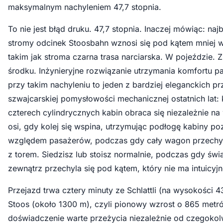
maksymalnym nachyleniem 47,7 stopnia.
To nie jest błąd druku. 47,7 stopnia. Inaczej mówiąc: najb
stromy odcinek Stoosbahn wznosi się pod kątem mniej w
takim jak stroma czarna trasa narciarska. W pojeździe. 
środku. Inżynieryjne rozwiązanie utrzymania komfortu 
przy takim nachyleniu to jeden z bardziej eleganckich p
szwajcarskiej pomysłowości mechanicznej ostatnich lat:
czterech cylindrycznych kabin obraca się niezależnie na
osi, gdy kolej się wspina, utrzymując podłogę kabiny p
względem pasażerów, podczas gdy cały wagon przechyl
z torem. Siedzisz lub stoisz normalnie, podczas gdy świ
zewnątrz przechyla się pod kątem, który nie ma intuicyj
Przejazd trwa cztery minuty ze Schlattli (na wysokości 
Stoos (około 1300 m), czyli pionowy wzrost o 865 metr
doświadczenie warte przeżycia niezależnie od czegokol