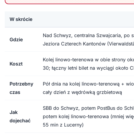
W skrócie
Nad Schwyz, centralna Szwajcaria, po s
Gdzie
Jeziora Czterech Kantonów (Vierwaldstä
Kolej linowo-terenowa w obie strony o
Koszt
30; łączny letni bilet na wyciągi około 
Potrzebny
Pół dnia na kolej linowo-terenową + wio
czas
cały dzień z wędrówką grzbietową
SBB do Schwyz, potem PostBus do Schlat
Jak
potem kolej linowo-terenowa (mniej wię
dojechać
55 min z Lucerny)