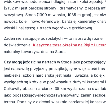
widoków wschodu słońca i długiej historii kolei zębatej. P
(2132 m) jest bardziej stromy i dramatyczny, z lepszą inf
szczytową. Stoos (1300 m wioska, 1935 m grań) jest niż
nowość kolei linowo-terenowej, bardziej kameralny char
wioski i najlepszą z trzech wędrówkę grzbietową.
Żaden nie zastępuje pozostałych — to naprawdę różne
doświadczenia.
Klasyczna trasa okrężna na Rigi z Lucer
naturalny towarzysz dnia na Stoos.
Czy mogę jeździć na nartach w Stoos jako początkujący
jest naprawdę przyjazny początkującym: większość tras 
niebieska, szkoła narciarska jest mała i uważna, a kolejki
wyciągach są krótkie w porównaniu z dużymi kurortami 
Całkowity obszar narciarski 35 km wystarcza na dwa lub
jako początkujący-średniozaawansowany, zanim zechce
terenu. Rodziny z dziećmi w szkole narciarskiej konsekw