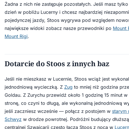
Żadna z nich nie zastępuje pozostałych. Jeśli masz tylko
dzień w pobliżu Lucerny i chcesz najbardziej niezapomni
pojedynczej jazdy, Stoos wygrywa pod względem nowoś
największe widoki zobacz nasze przewodniki po
Mount P
Mount Rigi
.
Dotarcie do Stoos z innych baz
Jeśli nie mieszkasz w Lucernie, Stoos wciąż jest wykona
jednodniową wycieczką. Z
Zug
to mniej niż godzina prze
Goldau. Z Zurychu przewidź około 1 godzinę 15 minut w
stronę, co czyni to długą, ale wykonalną jednodniową w
jeśli zaczniesz wcześnie — połącz z postojem w
starym 
Schwyz
w drodze powrotnej. Podróżni budujący dłuższą
centralnej Szwajcarii często łączą Stoos z nocą w
Lucern