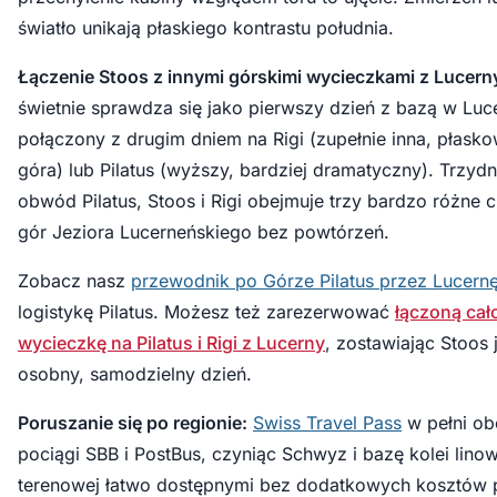
światło unikają płaskiego kontrastu południa.
Łączenie Stoos z innymi górskimi wycieczkami z Lucern
świetnie sprawdza się jako pierwszy dzień z bazą w Luce
połączony z drugim dniem na Rigi (zupełnie inna, płas
góra) lub Pilatus (wyższy, bardziej dramatyczny). Trzyd
obwód Pilatus, Stoos i Rigi obejmuje trzy bardzo różne 
gór Jeziora Lucerneńskiego bez powtórzeń.
Zobacz nasz
przewodnik po Górze Pilatus przez Lucern
logistykę Pilatus. Możesz też zarezerwować
łączoną ca
wycieczkę na Pilatus i Rigi z Lucerny
, zostawiając Stoos 
osobny, samodzielny dzień.
Poruszanie się po regionie:
Swiss Travel Pass
w pełni ob
pociągi SBB i PostBus, czyniąc Schwyz i bazę kolei lino
terenowej łatwo dostępnymi bez dodatkowych kosztów