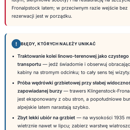
Fronalpstock latem; w przeciwnym razie wejście bez
rezerwacji jest w porządku.
!
BŁĘDY, KTÓRYCH NALEŻY UNIKAĆ
Traktowanie kolei linowo-terenowej jako czystego
transportu
— jedź świadomie i obserwuj obracając
kabiny na stromym odcinku; to cały sens tej wizyty
Próba wędrówki grzbietowej przy słabej widocznoś
zapowiadanej burzy
— trawers Klingenstock-Frona
jest eksponowany z obu stron, a popołudniowe bu
alpejskie latem narastają szybko.
Zbyt lekki ubiór na grzbiet
— na wysokości 1935 m 
wietrznie nawet w lipcu; zabierz warstwę wiatroszc