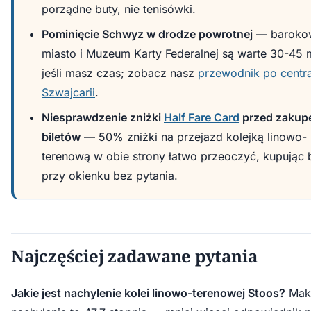
porządne buty, nie tenisówki.
Pominięcie Schwyz w drodze powrotnej
— barokow
miasto i Muzeum Karty Federalnej są warte 30-45 m
jeśli masz czas; zobacz nasz
przewodnik po centra
Szwajcarii
.
Niesprawdzenie zniżki
Half Fare Card
przed zaku
biletów
— 50% zniżki na przejazd kolejką linowo-
terenową w obie strony łatwo przeoczyć, kupując b
przy okienku bez pytania.
Najczęściej zadawane pytania
Jakie jest nachylenie kolei linowo-terenowej Stoos?
Mak