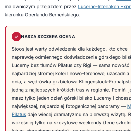
malowniczym przejazdem przez
Lucerne-Interlaken Exp
kierunku Oberlandu Berneńskiego.
✓
NASZA SZCZERA OCENA
Stoos jest warty odwiedzenia dla każdego, kto chce
naprawdę odmiennego doświadczenia górskiego blis
Lucerny bez tłumów Pilatus czy Rigi — sama nowość
najbardziej stromej kolei linowo-terenowej uzasadnia 
dnia, a wędrówka grzbietowa Klingenstock-Fronalpsto
jedną z najlepszych krótkich tras w regionie. Pomiń, je
masz tylko jeden dzień górski blisko Lucerny i chcesz
największej, najbardziej fotogenicznej panoramy —
M
Pilatus
daje więcej dramatyzmu na pierwszą wizytę. 
wcześniej tylko na szczytowe weekendy (ferie szkol
lutym, sierpniowe soboty) i na restaurację na szczyci