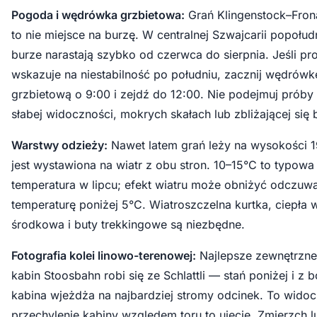
Pogoda i wędrówka grzbietowa:
Grań Klingenstock–Fron
to nie miejsce na burzę. W centralnej Szwajcarii popołu
burze narastają szybko od czerwca do sierpnia. Jeśli p
wskazuje na niestabilność po południu, zacznij wędrówk
grzbietową o 9:00 i zejdź do 12:00. Nie podejmuj próby
słabej widoczności, mokrych skałach lub zbliżającej się 
Warstwy odzieży:
Nawet latem grań leży na wysokości 1
jest wystawiona na wiatr z obu stron. 10–15°C to typowa
temperatura w lipcu; efekt wiatru może obniżyć odczuw
temperaturę poniżej 5°C. Wiatroszczelna kurtka, ciepła 
środkowa i buty trekkingowe są niezbędne.
Fotografia kolei linowo-terenowej:
Najlepsze zewnętrzne
kabin Stoosbahn robi się ze Schlattli — stań poniżej i z 
kabina wjeżdża na najbardziej stromy odcinek. To wido
przechylenie kabiny względem toru to ujęcie. Zmierzch 