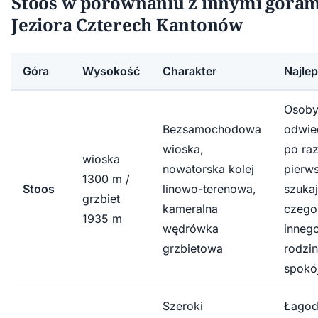
Stoos w porównaniu z innymi góram
Jeziora Czterech Kantonów
Góra
Wysokość
Charakter
Najlep
Osob
Bezsamochodowa
odwie
wioska,
po ra
wioska
nowatorska kolej
pierws
1300 m /
Stoos
linowo-terenowa,
szuka
grzbiet
kameralna
czego
1935 m
wędrówka
innego
grzbietowa
rodzin
spokó
Szeroki
Łagod