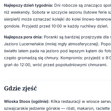
Najlepszy dzień tygodnia:
Dni robocze są znacząco spok
niż weekendy. Sobota w szczycie sezonu (lutowe ferie s
sierpień) może oznaczać kolejki do kolei linowo-terenowe
gondole. Przyjedź przed 10:00 w każdy ruchliwy dzień.
Najlepsza pora dnia:
Poranki są bardziej przejrzyste dla
Jezioro Lucerneńskie (mniej mgły atmosferycznej). Pop
światło latem pada na jezioro pod lepszym kątem do fotog
często gromadzą się chmury. Kompromis: przyjedź o 9:0
grań do 12:00, wróć przed popołudniowymi chmurami.
Gdzie zjeść
Wioska Stoos (ogólnie):
Kilka restauracji w wiosce serw
szwajcarskie jedzenie górskie — rösti, makaron, raclette