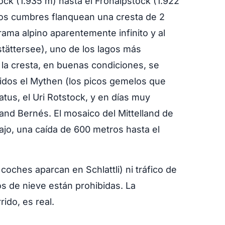
ock (1.935 m) hasta el Fronalpstock (1.922
dos cumbres flanquean una cresta de 2
ama alpino aparentemente infinito y al
stättersee), uno de los lagos más
a cresta, en buenas condiciones, se
luidos el Mythen (los picos gemelos que
atus, el Uri Rotstock, y en días muy
and Bernés. El mosaico del Mittelland de
jo, una caída de 600 metros hasta el
coches aparcan en Schlattli) ni tráfico de
os de nieve están prohibidas. La
ido, es real.