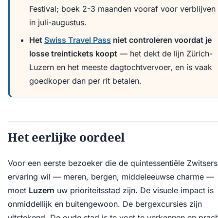
Festival; boek 2-3 maanden vooraf voor verblijven
in juli-augustus.
Het
Swiss Travel Pass
niet controleren voordat je
losse treintickets koopt
— het dekt de lijn Zürich-
Luzern en het meeste dagtochtvervoer, en is vaak
goedkoper dan per rit betalen.
Het eerlijke oordeel
Voor een eerste bezoeker die de quintessentiële Zwitser
ervaring wil — meren, bergen, middeleeuwse charme —
moet
Luzern
uw prioriteitsstad zijn. De visuele impact is
onmiddellijk en buitengewoon. De bergexcursies zijn
uitstekend. De oude stad is te voet te verkennen en prach