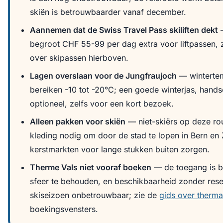
skiën is betrouwbaarder vanaf december.
Aannemen dat de Swiss Travel Pass skiliften dekt
—
begroot CHF 55-99 per dag extra voor liftpassen, z
over skipassen hierboven.
Lagen overslaan voor de Jungfraujoch
— wintertem
bereiken -10 tot -20°C; een goede winterjas, hands
optioneel, zelfs voor een kort bezoek.
Alleen pakken voor skiën
— niet-skiërs op deze r
kleding nodig om door de stad te lopen in Bern en 
kerstmarkten voor lange stukken buiten zorgen.
Therme Vals niet vooraf boeken
— de toegang is b
sfeer te behouden, en beschikbaarheid zonder reser
skiseizoen onbetrouwbaar; zie de
gids over therm
boekingsvensters.