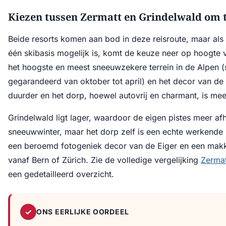
Kiezen tussen Zermatt en Grindelwald om t
Beide resorts komen aan bod in deze reisroute, maar als de
één skibasis mogelijk is, komt de keuze neer op hoogte v
het hoogste en meest sneeuwzekere terrein in de Alpen 
gegarandeerd van oktober tot april) en het decor van de 
duurder en het dorp, hoewel autovrij en charmant, is m
Grindelwald ligt lager, waardoor de eigen pistes meer af
sneeuwwinter, maar het dorp zelf is een echte werkend
een beroemd fotogeniek decor van de Eiger en een makke
vanaf Bern of Zürich. Zie de volledige vergelijking
Zermat
een gedetailleerd overzicht.
✓
ONS EERLIJKE OORDEEL