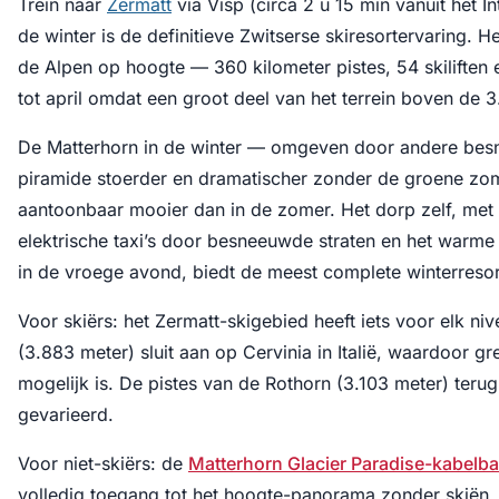
Trein naar
Zermatt
via Visp (circa 2 u 15 min vanuit het I
de winter is de definitieve Zwitserse skiresortervaring. He
de Alpen op hoogte — 360 kilometer pistes, 54 skiliften 
tot april omdat een groot deel van het terrein boven de 3
De Matterhorn in de winter — omgeven door andere be
piramide stoerder en dramatischer zonder de groene zom
aantoonbaar mooier dan in de zomer. Het dorp zelf, met 
elektrische taxi’s door besneeuwde straten en het warme 
in de vroege avond, biedt de meest complete winterresor
Voor skiërs: het Zermatt-skigebied heeft iets voor elk ni
(3.883 meter) sluit aan op Cervinia in Italië, waardoor g
mogelijk is. De pistes van de Rothorn (3.103 meter) terug 
gevarieerd.
Voor niet-skiërs: de
Matterhorn Glacier Paradise-kabelb
volledig toegang tot het hoogte-panorama zonder skiën.