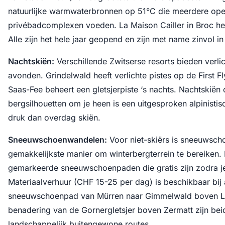
natuurlijke warmwaterbronnen op 51°C die meerdere op
privébadcomplexen voeden. La Maison Cailler in Broc he
Alle zijn het hele jaar geopend en zijn met name zinvol in
Nachtskiën:
Verschillende Zwitserse resorts bieden verli
avonden. Grindelwald heeft verlichte pistes op de First F
Saas-Fee beheert een gletsjerpiste ‘s nachts. Nachtskiën
bergsilhouetten om je heen is een uitgesproken alpinistis
druk dan overdag skiën.
Sneeuwschoenwandelen:
Voor niet-skiërs is sneeuwsc
gemakkelijkste manier om winterbergterrein te bereiken.
gemarkeerde sneeuwschoenpaden die gratis zijn zodra je
Materiaalverhuur (CHF 15-25 per dag) is beschikbaar bij 
sneeuwschoenpad van Mürren naar Gimmelwald boven L
benadering van de Gornergletsjer boven Zermatt zijn bei
landschappelijk buitengewone routes.