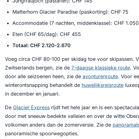
Jungfraujoch (pastarief): CHF 145
Matterhorn Glacier Paradise (paskorting): CHF 75
Accommodatie (7 nachten, middenklasse): CHF 1.050
Eten (CHF 65/dag): CHF 455
Totaal: CHF 2.120-2.670
Voeg circa CHF 80-100 per skidag toe voor skipassen. 
Zwitserlands bergen, zie de
7-daagse klassieke route
. V
door alle seizoenen heen, zie de
avonturenroute
. Voor e
winterontsnapping behandelt de
huwelijksreisroute
luxeop
in december en januari.
De
Glacier Express
rijdt het hele jaar en is een spectacul
door met sneeuw bedekte valleien en over de witte Oberalp
volkomen anders dan de zomerversie. Zie de
panoramatr
panoramische spoorwegopties.