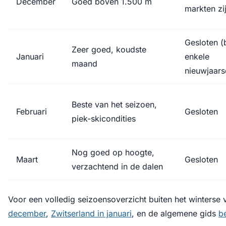
December
Goed boven 1.500 m
markten zi
Gesloten (
Zeer goed, koudste
Januari
enkele
maand
nieuwjaar
Beste van het seizoen,
Februari
Gesloten
piek-skicondities
Nog goed op hoogte,
Maart
Gesloten
verzachtend in de dalen
Voor een volledig seizoensoverzicht buiten het winterse 
december
,
Zwitserland in januari
, en de algemene gids
be