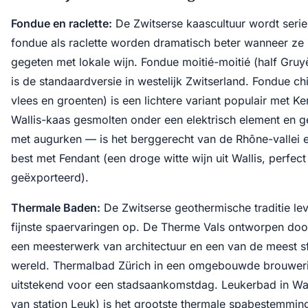
Fondue en raclette:
De Zwitserse kaascultuur wordt ser
fondue als raclette worden dramatisch beter wanneer ze
gegeten met lokale wijn. Fondue moitié-moitié (half Gruyè
is de standaardversie in westelijk Zwitserland. Fondue ch
vlees en groenten) is een lichtere variant populair met Ke
Wallis-kaas gesmolten onder een elektrisch element en 
met augurken — is het berggerecht van de Rhône-vallei 
best met Fendant (een droge witte wijn uit Wallis, perfect
geëxporteerd).
Thermale Baden:
De Zwitserse geothermische traditie lev
fijnste spaervaringen op. De Therme Vals ontworpen doo
een meesterwerk van architectuur en een van de meest sf
wereld. Thermalbad Zürich in een omgebouwde brouwerij 
uitstekend voor een stadsaankomstdag. Leukerbad in Wal
van station Leuk) is het grootste thermale spabestemmin