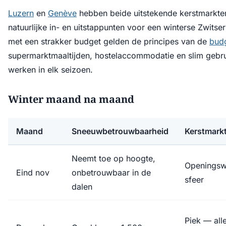
Luzern
en
Genève
hebben beide uitstekende kerstmarkt
natuurlijke in- en uitstappunten voor een winterse Zwitse
met een strakker budget gelden de principes van de
bud
supermarktmaaltijden, hostelaccommodatie en slim gebru
werken in elk seizoen.
Winter maand na maand
Maand
Sneeuwbetrouwbaarheid
Kerstmark
Neemt toe op hoogte,
Openingsw
Eind nov
onbetrouwbaar in de
sfeer
dalen
Piek — all