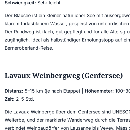
Schwierigkeit:
Sehr leicht
Der Blausee ist ein kleiner natürlicher See mit aussergew
klarem türkisblauem Wasser, gespeist von unterirdischen
Der Rundweg ist flach, gut gepflegt und für alle Altersgr
zugänglich. Ideal als halbstündiger Erholungstopp auf ein
Berneroberland-Reise.
Lavaux Weinbergweg (Genfersee)
Distanz:
5–15 km (je nach Etappe) |
Höhenmeter:
100–30
Zeit:
2–5 Std.
Die Lavaux-Weinberge über dem Genfersee sind UNESC
Welterbe, und der markierte Wanderweg durch die Terra
verbindet Weinbaudörfer von Lausanne bis Vevey. Mässi