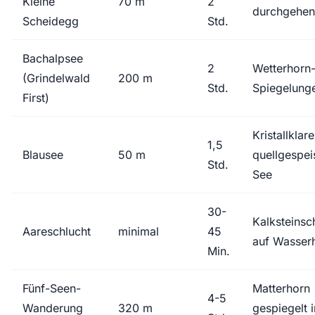
Kleine
70 m
2
durchgehe
Scheidegg
Std.
Bachalpsee
2
Wetterhorn
(Grindelwald
200 m
Std.
Spiegelung
First)
Kristallklare
1,5
Blausee
50 m
quellgespei
Std.
See
30-
Kalksteinsc
Aareschlucht
minimal
45
auf Wasser
Min.
Fünf-Seen-
Matterhorn
4-5
Wanderung
320 m
gespiegelt i