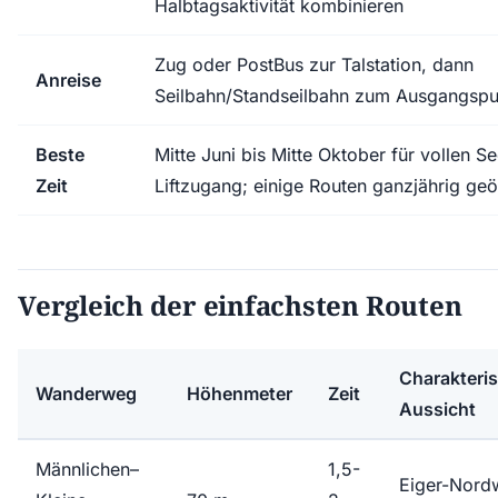
Halbtagsaktivität kombinieren
Zug oder PostBus zur Talstation, dann
Anreise
Seilbahn/Standseilbahn zum Ausgangspu
Beste
Mitte Juni bis Mitte Oktober für vollen S
Zeit
Liftzugang; einige Routen ganzjährig geö
Vergleich der einfachsten Routen
Charakteris
Wanderweg
Höhenmeter
Zeit
Aussicht
Männlichen–
1,5-
Eiger-Nord