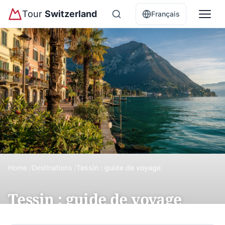
Tour
Switzerland
Français
Home
Destinations
Tessin : guide de voyage
Tessin : guide de voyage
Découvrez le Tessin, canton italien de Suisse : Lugano,