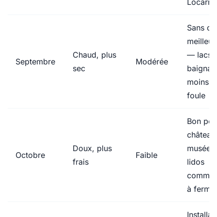
Locarno
Sans do
meilleur
Chaud, plus
— lacs
Septembre
Modérée
sec
baignab
moins d
foule
Bon pou
château
Doux, plus
musées ;
Octobre
Faible
frais
lidos
commen
à ferme
Installat