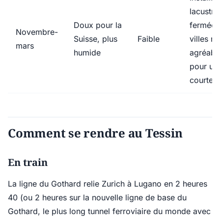
lacustre
Doux pour la
fermées 
Novembre-
Suisse, plus
Faible
villes re
mars
humide
agréabl
pour un
courte v
Comment se rendre au Tessin
En train
La ligne du Gothard relie Zurich à Lugano en 2 heures
40 (ou 2 heures sur la nouvelle ligne de base du
Gothard, le plus long tunnel ferroviaire du monde avec