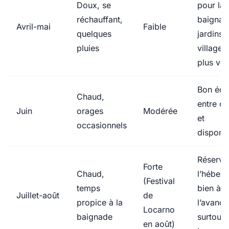
Doux, se
pour la
réchauffant,
baignad
Avril-mai
Faible
quelques
jardins 
pluies
villages
plus ver
Bon équi
Chaud,
entre ch
Juin
orages
Modérée
et
occasionnels
disponib
Réserve
Forte
Chaud,
l’héber
(Festival
temps
bien à
Juillet-août
de
propice à la
l’avance
Locarno
baignade
surtout 
en août)