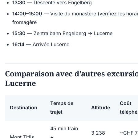
13:30
— Descente vers Engelberg
14:00–15:00
— Visite du monastère (vérifiez les hora
fromagère
15:30
— Zentralbahn Engelberg → Lucerne
16:14
— Arrivée Lucerne
Comparaison avec d’autres excursi
Lucerne
Temps de
Coût
Destination
Altitude
trajet
téléphé
45 min train
3 238
~CHF 7
Mont Titlis
+