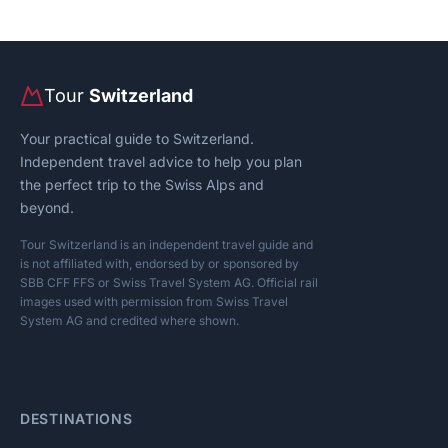
Tour
Switzerland
Your practical guide to Switzerland.
Independent travel advice to help you plan
the perfect trip to the Swiss Alps and
beyond.
Tour Switzerland is an independent travel guide and
is not affiliated with, endorsed by or sponsored by
SBB CFF FFS or Swiss Travel System AG. Official rail
images used with permission from Swiss Travel
System AG and credited where shown.
DESTINATIONS