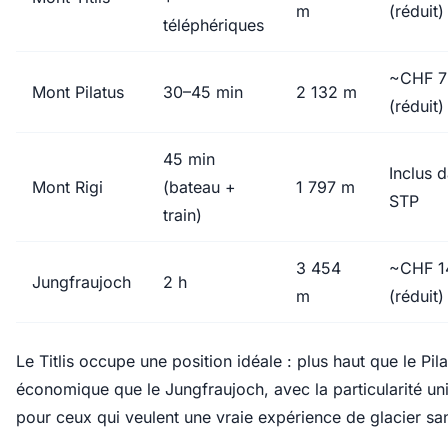
m
(réduit)
téléphériques
~CHF 7
Mont Pilatus
30–45 min
2 132 m
(réduit)
45 min
Inclus 
Mont Rigi
(bateau +
1 797 m
STP
train)
3 454
~CHF 1
Jungfraujoch
2 h
m
(réduit)
Le Titlis occupe une position idéale : plus haut que le Pilat
économique que le Jungfraujoch, avec la particularité uni
pour ceux qui veulent une vraie expérience de glacier san