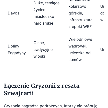
Duże, tętniące
kolarstwo
Umi
życiem
Davos
górskie,
do
miasteczko
infrastruktura
wys
narciarskie
z epoki WEF
Wielodniowe
Ciche,
Doliny
wędrówki,
tradycyjne
Umi
Engadyny
ucieczka od
wioski
tłumów
Łączenie Gryzonii z resztą
Szwajcarii
Gryzonia nagradza podróżnych, którzy nie próbują