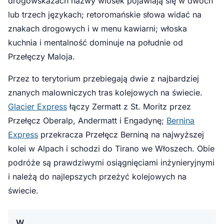
drogowskazach nazwy wiosek pojawiają się w dwóch
lub trzech językach; retoromańskie słowa widać na
znakach drogowych i w menu kawiarni; włoska
kuchnia i mentalność dominuje na południe od
Przełęczy Maloja.
Przez to terytorium przebiegają dwie z najbardziej
znanych malowniczych tras kolejowych na świecie.
Glacier Express
łączy Zermatt z St. Moritz przez
Przełęcz Oberalp, Andermatt i Engadynę;
Bernina
Express
przekracza Przełęcz Berniną na najwyższej
kolei w Alpach i schodzi do Tirano we Włoszech. Obie
podróże są prawdziwymi osiągnięciami inżynieryjnymi
i należą do najlepszych przeżyć kolejowych na
świecie.
W