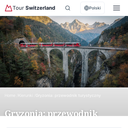
Tour
Switzerland
Polski
Home
Kierunki
Gryzonia: przewodnik turystyczny
Gryzonia: przewodnik
turystyczny