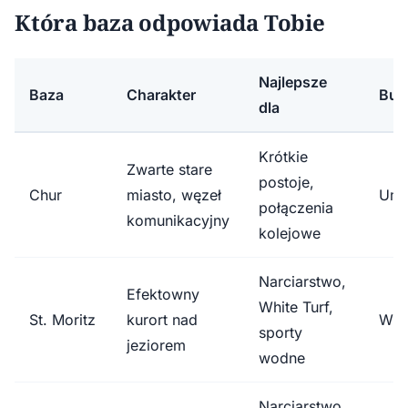
Która baza odpowiada Tobie
Najlepsze
Baza
Charakter
Bud
dla
Krótkie
Zwarte stare
postoje,
Chur
miasto, węzeł
Umi
połączenia
komunikacyjny
kolejowe
Narciarstwo,
Efektowny
White Turf,
St. Moritz
kurort nad
Wys
sporty
jeziorem
wodne
Narciarstwo,