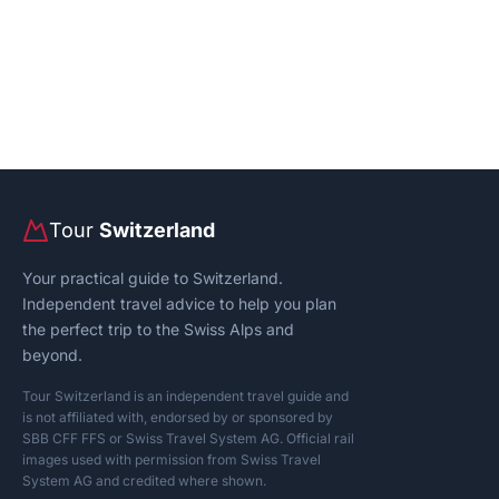
Tour
Switzerland
Your practical guide to Switzerland.
Independent travel advice to help you plan
the perfect trip to the Swiss Alps and
beyond.
Tour Switzerland is an independent travel guide and
is not affiliated with, endorsed by or sponsored by
SBB CFF FFS or Swiss Travel System AG. Official rail
images used with permission from Swiss Travel
System AG and credited where shown.