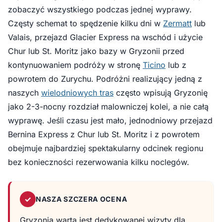
zobaczyć wszystkiego podczas jednej wyprawy.
Częsty schemat to spędzenie kilku dni w
Zermatt
lub
Valais, przejazd Glacier Express na wschód i użycie
Chur lub St. Moritz jako bazy w Gryzonii przed
kontynuowaniem podróży w stronę
Ticino
lub z
powrotem do Zurychu. Podróżni realizujący jedną z
naszych
wielodniowych tras
często wpisują Gryzonię
jako 2-3-nocny rozdział malowniczej kolei, a nie całą
wyprawę. Jeśli czasu jest mało, jednodniowy przejazd
Bernina Express z Chur lub St. Moritz i z powrotem
obejmuje najbardziej spektakularny odcinek regionu
bez konieczności rezerwowania kilku noclegów.
✓
NASZA SZCZERA OCENA
Gryzonia warta jest dedykowanej wizyty dla