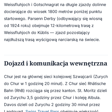
Weissfluhjoch i Gotschnagrat na długie zjazdy dolinne
docierające do wiosek 1800 metrów poniżej punktu
startowego. Parsenn Derby (odbywający się wiosną
od 1924 roku) obejmuje 12-kilometrową trasę z
Weissfluhjoch do Küblis — zjazd pozostający
najdłuższą trasą wyścigową narciarską na świecie.
Dojazd i komunikacja wewnętrzna
Chur jest na głównej sieci kolejowej Szwajcarii (Zurych
do Chur w 1 godzinę 20 minut). Z Chur sieć Rhätische
Bahn (RhB) rozciąga się przez kanton. St. Moritz dzieli
od Zurychu 3,5 godziny przez Chur i koleję Albula.
Davos dzieli od Zurychu 2 godziny 30 minut przez
Landquart.
Swiss Travel Pass
obejmuje większość