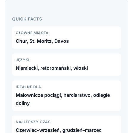
Odkryj Gryzonia: największy kanton Szwajcarii. St.
Moritz, Davos, Glacier Express i Bernina Express, Chur
QUICK FACTS
i odległe doliny.
GŁÓWNE MIASTA
Chur, St. Moritz, Davos
JĘZYKI
Niemiecki, retoromański, włoski
IDEALNE DLA
Malownicze pociągi, narciarstwo, odległe
doliny
NAJLEPSZY CZAS
Czerwiec–wrzesień, grudzień–marzec