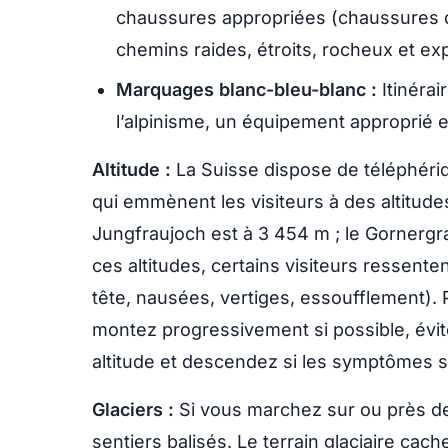
chaussures appropriées (chaussures 
chemins raides, étroits, rocheux et ex
Marquages blanc-bleu-blanc :
Itinérai
l’alpinisme, un équipement approprié 
Altitude :
La Suisse dispose de téléphéri
qui emmènent les visiteurs à des altitudes
Jungfraujoch est à 3 454 m ; le Gornergr
ces altitudes, certains visiteurs ressen
tête, nausées, vertiges, essoufflement). P
montez progressivement si possible, évitez
altitude et descendez si les symptômes 
Glaciers :
Si vous marchez sur ou près de
sentiers balisés. Le terrain glaciaire cac